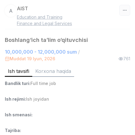
AIST
A
Education and Training
O‘zbekiston
Finance and Legal Services
Filtr
Boshlang‘ich taʼlim o‘qituvchisi
10,000,000 - 12,000,000 sum
/
Savdo boshlig'i
TOP
6,000,000 - 15,000,000 sum
/
Muddat 19 Iyun, 2026
761
ASIAN
Full time job
Ish joyidan
Ish tavsifi
Korxona haqida
Bandlik turi
:
Full time job
Ombor yordamchisi
TOP
4,280,000 sum
/
ASIAN
Ish rejimi
:
Ish joyidan
Full time job
Ish joyidan
Ish smenasi
:
Yetkazib berish
TOP
3,500,000 - 8,000,000 sum
/
Tajriba
:
ASIAN