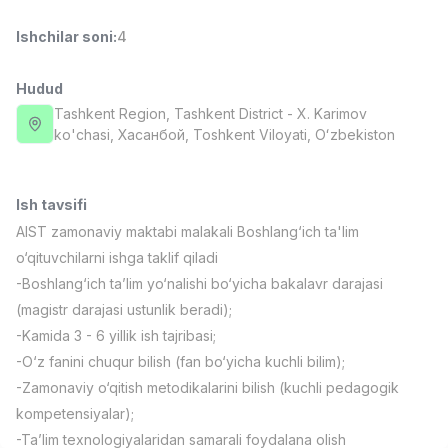
Full time job
Ish joyidan
Ishchilar soni
:
4
Fast food Oshpazi
TOP
Hudud
2,600,000 - 5,000,000 sum
/
LES AILES
Tashkent Region
, Tashkent District
- X. Karimov
Full time job
Ish joyidan
ko'chasi, Хасанбой, Toshkent Viloyati, Oʻzbekiston
Farmatsevt
TOP
Ish tavsifi
3,000,000 - 10,000,000 sum
/
NAVBAHOR APTEKA
AIST zamonaviy maktabi malakali Boshlang‘ich ta'lim
Full time job
Ish joyidan
o‘qituvchilarni ishga taklif qiladi
-Boshlang‘ich ta’lim yo‘nalishi bo‘yicha bakalavr darajasi
Sotuv Operatori (Faqat qizlar!)
TOP
(magistr darajasi ustunlik beradi);
Kelishiladi
-Kamida 3 - 6 yillik ish tajribasi;
NAFF
-O‘z fanini chuqur bilish (fan bo‘yicha kuchli bilim);
Full time job
Ish joyidan
-Zamonaviy o‘qitish metodikalarini bilish (kuchli pedagogik
kompetensiyalar);
Sotuv bo'yicha agent
Vakansiyalar
Sohalar
Korxonalar
Profil
TOP
-Ta’lim texnologiyalaridan samarali foydalana olish
Kelishiladi