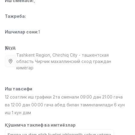
Иш сменаси
:
,
Full time job
Ish joyidan
Тажриба
:
Фаст фуд Ошпази
TOP
2,600,000 - 5,000,000 sum
/
Ишчилар сони
:
1
LES AILES
Full time job
Ish joyidan
Ҳудуд
Tashkent Region
, Chirchiq City
- ташкентская
Фармацевт
TOP
область Чирчик махаллинский сход граждан
3,000,000 - 10,000,000 sum
/
кимёгар
NAVBAHOR APTEKA
Full time job
Ish joyidan
Иш тавсифи
Сотув Оператори (Фақат қизлар!)
TOP
12 соатлик иш графики 2та сменали 09:00 дан 21:00 гача
Келишилади
NAFF
ва 12:00 дан 00:00 гача абед билан таминланилади 6 кун
Full time job
Ish joyidan
иш 1 кун дам
Қўшимча таклиф ва имтиёзлар
Сотув бўйича агент
Вакансиялар
Соҳалар
Корхоналар
Профил
TOP
Келишилади
Smena va dam olish kunlari ishlaganlik uchun ustama