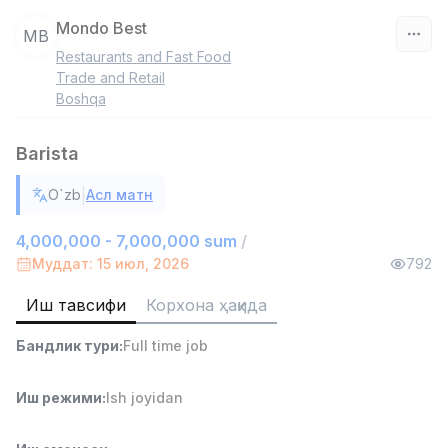
Mondo Best
MB
Restaurants and Fast Food
Ўзбекистон
Trade and Retail
Boshqa
Фильтр
Barista
Омбор ёрдамчиси
TOP
4,280,000 sum
/
|
O`zb
Асл матн
ASIAN
Full time job
Ish joyidan
4,000,000 - 7,000,000 sum
/
Муддат: 15 июл, 2026
792
Савдо бошлиғи
TOP
Иш тавсифи
Корхона ҳақида
6,000,000 - 15,000,000 sum
/
ASIAN
Бандлик тури
:
Full time job
Full time job
Ish joyidan
Иш режими
:
Ish joyidan
Дўкон сотувчиси
TOP
3,000,000 - 6,000,000 sum
/
MONDO BEST