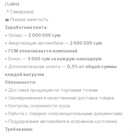
/ Labo)
Side job
Ish joyidan
📍 Самарканд
💼 Полная занятость
Оператор Колл-маркази
TOP
Заработная плата:
3,000,000 - 8,000,000 sum
/
VITAREX
• Оклад —
2 000 000 сум
Full time job
Ish joyidan
• Амортизация автомобиля —
2 500 000 сум
•
ГСМ оплачивается компанией
Фаст фуд Ошпази
TOP
• Бонус —
3 000 сум за каждую накладную
2,600,000 - 5,000,000 sum
/
• Дополнительная оплата —
0,3% от общей суммы
LES AILES
каждой выгрузки
Full time job
Ish joyidan
Обязанности:
• Доставка продукции по торговым точкам
Фармацевт
TOP
3,000,000 - 10,000,000 sum
/
• Своевременная и качественная доставка товара
NAVBAHOR APTEKA
• Контроль сохранности груза
Full time job
Ish joyidan
• Работа с товарно-сопроводительными документами
• Поддержание автомобиля в исправном состоянии
Сотув бўйича агент
Вакансиялар
Соҳалар
Корхоналар
Профил
TOP
Требования:
Келишилади