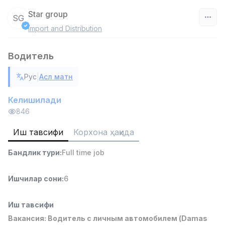
Star group
SG
Import and Distribution
Ўзбекистон
Водитель
Фильтр
|
Рус
Асл матн
Сотув бўйича агент
TOP
6,000,000 - 8,000,000 sum
/
Келишилади
ASIAN
846
Full time job
Ish joyidan
Иш тавсифи
Корхона ҳақида
Дўкон сотувчиси
TOP
Бандлик тури
:
Full time job
3,000,000 - 6,000,000 sum
/
MONDO BEST
Full time job
Ish joyidan
Ишчилар сони
:
6
Сотув агенти
TOP
Иш тавсифи
7,000,000 - 15,000,000 sum
/
Вакансия: Водитель с личным автомобилем (Damas
VITAREX