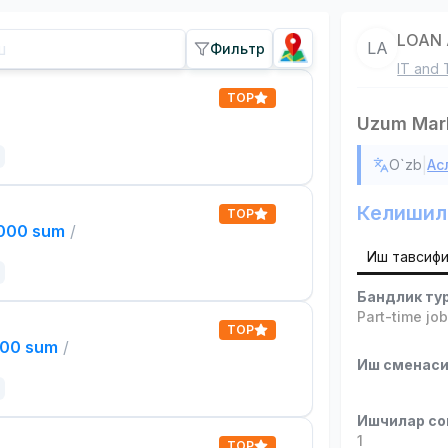
LOAN 
LA
Фильтр
IT and 
TOP
Uzum Mark
|
O`zb
Ас
Келишил
TOP
,000 sum
/
Иш тавсиф
Бандлик ту
Part-time jo
TOP
000 sum
/
Иш сменас
Ишчилар со
1
TOP