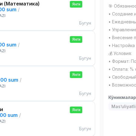
и (Математика)
Янги
🎯 Обязаннос
000 sum
/
• Создание 
AZI
• Ежедневны
Бугун
• Управлени
• Внесение 
Янги
000 sum
/
• Настройка 
AZI
💰 Условия:
Бугун
• Формат: П
• Оплата: %
Янги
• Свободный
000 sum
/
• Возможнос
AZI
Бугун
Кўникмала
Mas’uliyatli
си
Янги
000 sum
/
AZI
Бугун