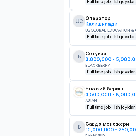
Full time job
Ish joyidan
Оператор
UC
Келишилади
UZGLOBAL EDUCATION &
Full time job
Ish joyidan
Сотўвчи
B
3,000,000 - 5,000,
BLACKBERRY
Full time job
Ish joyidan
Етказиб бериш
3,500,000 - 8,000,
ASIAN
Full time job
Ish joyidan
Савдо менежери
B
10,000,000 - 250,0
BYMAVRID