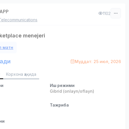
APP
1102
Telecommunications
etplace menejeri
л матн
ади
Муддат: 25 июл, 2026
и
Корхона ҳақида
ри
Иш режими
b
Gibrid (onlayn/oflayn)
и
Тажриба
ни