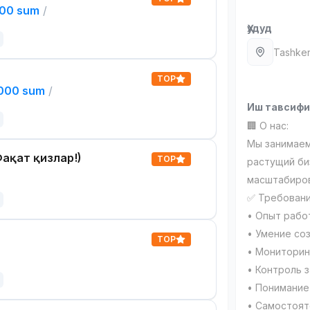
000 sum
/
Ҳудуд
Tashken
TOP
,000 sum
/
Иш тавсиф
🏢 О нас:
Мы занимаем
ақат қизлар!)
TOP
растущий би
масштабиро
✅ Требовани
• Опыт работ
• Умение со
TOP
• Мониторин
• Контроль з
• Понимание
• Самостоят