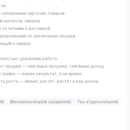
ти:
и обновление карточек товаров
й контроль заказов
е остатками и доставкой
предложений по увеличению продаж
акций и скидок
олностью удалённая работа
 от продаж — чем выше продажи, тем выше доход
 график — важен результат, а не время
ть роста — бизнес растёт, растёт и ваш доход
р
lik
Moslashuvchanlik (adaptivlik)
Tez o‘rganuvchanlik