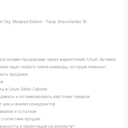
t City
, Mirabad District
- Taras Shevchenko 16
и
ся онлайн-продажами через маркетплейс Uzum. Активно
знес ищет нового члена команды, который поможет
вать продажи.
я:
ы в Uzum Seller Cabinet
здавать и оптимизировать карточки товаров
г цен и анализ конкурентов
аказов и остатков
 статистики продаж
ельность и ориентация на результат