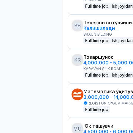
Full time job
Ish joyidan
Телефон сотувчиси
BB
Келишилади
BRAUN BILDING
Full time job
Ish joyidan
Товаршунос
KR
4,000,000 - 5,000,
KARAVAN SILK ROAD
Full time job
Ish joyidan
Математика ўқитув
3,000,000 - 14,000
REGISTON O'QUV MARK
Full time job
Юк ташувчи
MU
4,500,000 - 6,000,