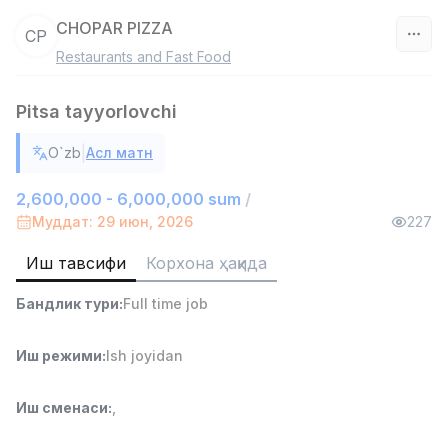
CHOPAR PIZZA
CP
Restaurants and Fast Food
Ўзбекистон
Pitsa tayyorlovchi
Фильтр
|
O`zb
Асл матн
Омбор ёрдамчиси
TOP
4,280,000 sum
/
2,600,000 - 6,000,000 sum
/
ASIAN
Муддат: 29 июн, 2026
227
Full time job
Ish joyidan
Иш тавсифи
Корхона ҳақида
Савдо бошлиғи
TOP
Бандлик тури
:
Full time job
6,000,000 - 15,000,000 sum
/
ASIAN
Full time job
Ish joyidan
Иш режими
:
Ish joyidan
Дўкон сотувчиси
TOP
Иш сменаси
:
,
3,000,000 - 6,000,000 sum
/
MONDO BEST