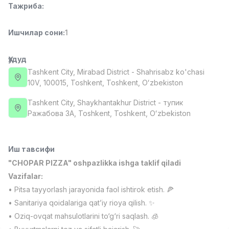
Тажриба
:
Full time job
Ish joyidan
Ишчилар сони
:
1
Фаст фуд Ошпази
TOP
2,600,000 - 5,000,000 sum
/
LES AILES
Ҳудуд
Full time job
Ish joyidan
Tashkent City
, Mirabad District
- Shahrisabz ko'chasi
10V, 100015, Тоshkent, Toshkent, Oʻzbekiston
Фармацевт
TOP
Tashkent City
, Shaykhantakhur District
- тупик
3,000,000 - 10,000,000 sum
/
Ражабова 3А, Тоshkent, Toshkent, Oʻzbekiston
NAVBAHOR APTEKA
Full time job
Ish joyidan
Иш тавсифи
Сотув Оператори (Фақат қизлар!)
TOP
"CHOPAR PIZZA" oshpazlikka ishga taklif qiladi
Келишилади
NAFF
Vazifalar:
Full time job
Ish joyidan
• Pitsa tayyorlash jarayonida faol ishtirok etish. 🍕
• Sanitariya qoidalariga qat’iy rioya qilish. ✨
Сотув бўйича агент
Вакансиялар
Соҳалар
Корхоналар
Профил
TOP
• Oziq-ovqat mahsulotlarini to‘g‘ri saqlash. 🧊
Келишилади