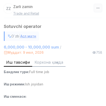
Zarli zamin
ZZ
Trade and Retail
Ўзбекистон
Sotuvchi operator
Фильтр
|
O`zb
Асл матн
Савдо бошлиғи
TOP
6,000,000 - 15,000,000 sum
/
6,000,000 - 10,000,000 sum
/
ASIAN
Муддат: 9 июл, 2026
758
Full time job
Ish joyidan
Иш тавсифи
Корхона ҳақида
Омбор ёрдамчиси
TOP
Бандлик тури
:
Full time job
4,280,000 sum
/
ASIAN
Full time job
Ish joyidan
Иш режими
:
Ish joyidan
Етказиб бериш
TOP
Иш сменаси
:
3,500,000 - 8,000,000 sum
/
ASIAN