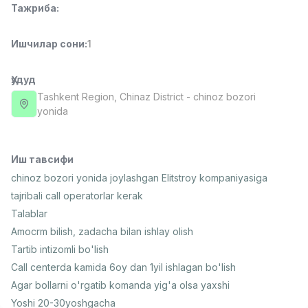
Тажриба
:
Full time job
Ish joyidan
Ишчилар сони
:
1
Фармацевт
TOP
3,000,000 - 10,000,000 sum
/
NAVBAHOR APTEKA
Ҳудуд
Full time job
Ish joyidan
Tashkent Region
, Chinaz District
- chinoz bozori
yonida
Сотув Оператори (Фақат қизлар!)
TOP
Келишилади
NAFF
Иш тавсифи
Full time job
Ish joyidan
chinoz bozori yonida joylashgan Elitstroy kompaniyasiga
tajribali call operatorlar kerak
Сотув бўйича агент
TOP
Talablar
Келишилади
Amocrm bilish, zadacha bilan ishlay olish
LION_ESTATE
Tartib intizomli bo'lish
Full time job
Ish joyidan
Call centerda kamida 6oy dan 1yil ishlagan bo'lish
Agar bollarni o'rgatib komanda yig'a olsa yaxshi
СЕФР Инглиз Тили Ўқитувчиси
Вакансиялар
Соҳалар
Корхоналар
Профил
Янги
2,000,000 - 10,000,000 sum
/
Yoshi 20-30yoshgacha