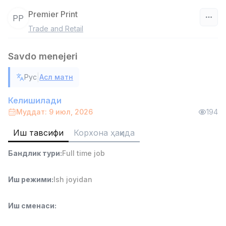
Premier Print
PP
Trade and Retail
Ўзбекистон
Savdo menejeri
Фильтр
|
Рус
Асл матн
Савдо бошлиғи
TOP
6,000,000 - 15,000,000 sum
/
Келишилади
ASIAN
Муддат: 9 июл, 2026
194
Full time job
Ish joyidan
Иш тавсифи
Корхона ҳақида
Омбор ёрдамчиси
TOP
Бандлик тури
:
Full time job
4,280,000 sum
/
ASIAN
Full time job
Ish joyidan
Иш режими
:
Ish joyidan
Етказиб бериш
TOP
Иш сменаси
:
3,500,000 - 8,000,000 sum
/
ASIAN