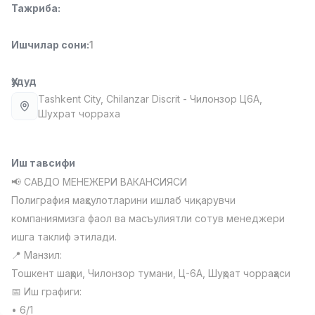
Тажриба
:
Full time job
Ish joyidan
Ишчилар сони
:
1
Фармацевт
TOP
3,000,000 - 10,000,000 sum
/
NAVBAHOR APTEKA
Ҳудуд
Full time job
Ish joyidan
Tashkent City
, Chilanzar Discrit
- Чилонзор Ц6А,
Шухрат чорраха
Сотув Оператори (Фақат қизлар!)
TOP
Келишилади
NAFF
Иш тавсифи
Full time job
Ish joyidan
📢 САВДО МЕНЕЖЕРИ ВАКАНСИЯСИ
Полиграфия маҳсулотларини ишлаб чиқарувчи
Сотув бўйича агент
TOP
компаниямизга фаол ва масъулиятли сотув менеджери
Келишилади
ишга таклиф этилади.
LION_ESTATE
📍 Манзил:
Full time job
Ish joyidan
Тошкент шаҳри, Чилонзор тумани, Ц-6А, Шуҳрат чорраҳаси
📅 Иш графиги:
СММ менежери
Вакансиялар
Соҳалар
Корхоналар
Профил
Янги
1,000,000 - 2,500,000 sum
/
• 6/1