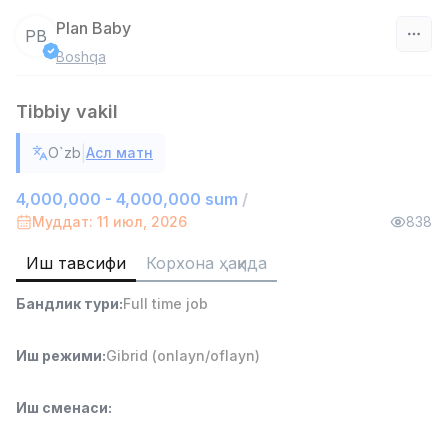
Plan Baby
PB
Boshqa
Ўзбекистон
Tibbiy vakil
Фильтр
|
O`zb
Асл матн
Сотув агенти
TOP
7,000,000 - 15,000,000 sum
/
4,000,000 - 4,000,000 sum
/
VITAREX
Муддат: 11 июл, 2026
838
Side job
Ish joyidan
Иш тавсифи
Корхона ҳақида
Савдо бошлиғи
TOP
Бандлик тури
:
Full time job
6,000,000 - 15,000,000 sum
/
ASIAN
Full time job
Ish joyidan
Иш режими
:
Gibrid (onlayn/oflayn)
Омбор ёрдамчиси
TOP
Иш сменаси
:
4,280,000 sum
/
ASIAN