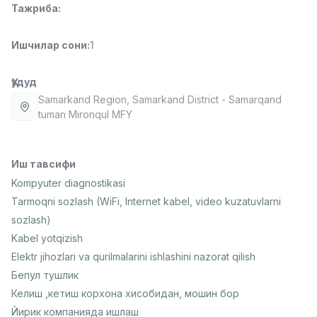
Тажриба
:
Full time job
Ish joyidan
Ишчилар сони
:
1
Фармацевт
TOP
3,000,000 - 10,000,000 sum
/
NAVBAHOR APTEKA
Ҳудуд
Full time job
Ish joyidan
Samarkand Region
, Samarkand District
- Samarqand
tuman Mironqul MFY
Сотув Оператори (Фақат қизлар!)
TOP
Келишилади
NAFF
Иш тавсифи
Full time job
Ish joyidan
Kompyuter diagnostikasi
Tarmoqni sozlash (WiFi, Internet kabel, video kuzatuvlarni
Сотув бўйича агент
TOP
sozlash)
Келишилади
Kabel yotqizish
LION_ESTATE
Elektr jihozlari va qurilmalarini ishlashini nazorat qilish
Full time job
Ish joyidan
Бепул тушлик
Келиш ,кетиш корхона хисобидан, мошин бор
СЕФР Инглиз Тили Ўқитувчиси
Вакансиялар
Соҳалар
Корхоналар
Профил
Янги
2,000,000 - 10,000,000 sum
/
Йирик компанияда ишлаш