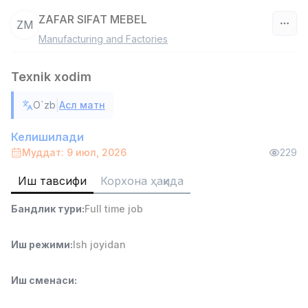
ZAFAR SIFAT MEBEL
ZM
Manufacturing and Factories
Ўзбекистон
Texnik xodim
Фильтр
|
O`zb
Асл матн
Савдо бошлиғи
TOP
6,000,000 - 15,000,000 sum
/
Келишилади
ASIAN
Муддат: 9 июл, 2026
229
Full time job
Ish joyidan
Иш тавсифи
Корхона ҳақида
Омбор ёрдамчиси
TOP
Бандлик тури
:
Full time job
4,280,000 sum
/
ASIAN
Full time job
Ish joyidan
Иш режими
:
Ish joyidan
Етказиб бериш
TOP
Иш сменаси
:
3,500,000 - 8,000,000 sum
/
ASIAN