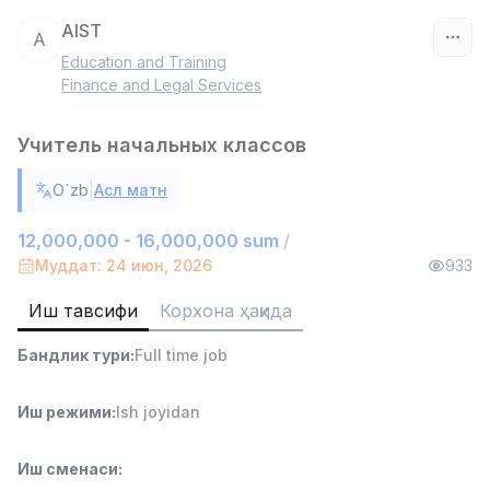
AIST
A
Education and Training
Ўзбекистон
Finance and Legal Services
Фильтр
Учитель начальных классов
Омбор ёрдамчиси
|
O`zb
Асл матн
TOP
4,280,000 sum
/
ASIAN
12,000,000 - 16,000,000 sum
/
Full time job
Ish joyidan
Муддат: 24 июн, 2026
933
Иш тавсифи
Корхона ҳақида
Савдо бошлиғи
TOP
6,000,000 - 15,000,000 sum
/
Бандлик тури
:
Full time job
ASIAN
Full time job
Ish joyidan
Иш режими
:
Ish joyidan
Дўкон сотувчиси
TOP
3,000,000 - 6,000,000 sum
/
Иш сменаси
:
MONDO BEST