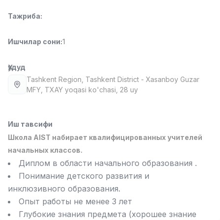
Full time job
Ish joyidan
Тажриба
:
Фаст фуд Ошпази
TOP
Ишчилар сони
:
1
2,600,000 - 5,000,000 sum
/
LES AILES
Full time job
Ish joyidan
Ҳудуд
Tashkent Region
, Tashkent District
- Xasanboy Guzar
MFY, TXAY yoqasi ko'chasi, 28 uy
Фармацевт
TOP
3,000,000 - 10,000,000 sum
/
NAVBAHOR APTEKA
Full time job
Ish joyidan
Иш тавсифи
Школа AIST набирает квалифицированных учителей
Сотув Оператори (Фақат қизлар!)
начальных классов.
TOP
Келишилади
Диплом в области начального образования .
NAFF
Понимание детского развития и
Full time job
Ish joyidan
инклюзивного образования.
Опыт работы не менее 3 лет
Сотув бўйича агент
Вакансиялар
Соҳалар
Корхоналар
Профил
TOP
Глубокие знания предмета (хорошее знание
Келишилади