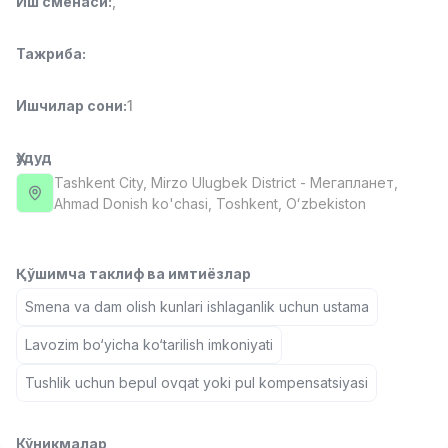
Иш сменаси
:
,
Full time job
Ish joyidan
Тажриба
:
Фаст фуд Ошпази
TOP
2,600,000 - 5,000,000 sum
/
Ишчилар сони
:
1
LES AILES
Full time job
Ish joyidan
Ҳудуд
Tashkent City
, Mirzo Ulugbek District
- Мегапланет,
Фармацевт
TOP
Ahmad Donish ko'chasi, Тоshkent, Oʻzbekiston
3,000,000 - 10,000,000 sum
/
NAVBAHOR APTEKA
Full time job
Ish joyidan
Қўшимча таклиф ва имтиёзлар
Сотув Оператори (Фақат қизлар!)
Smena va dam olish kunlari ishlaganlik uchun ustama
TOP
Келишилади
NAFF
Lavozim bo‘yicha ko‘tarilish imkoniyati
Full time job
Ish joyidan
Tushlik uchun bepul ovqat yoki pul kompensatsiyasi
Сотув бўйича агент
Вакансиялар
Соҳалар
Корхоналар
Профил
TOP
Келишилади
Кўникмалар