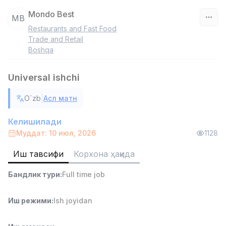
Mondo Best
MB
Restaurants and Fast Food
Ўзбекистон
Trade and Retail
Boshqa
Фильтр
Universal ishchi
Савдо бошлиғи
TOP
6,000,000 - 15,000,000 sum
/
|
O`zb
Асл матн
ASIAN
Full time job
Ish joyidan
Келишилади
Муддат: 10 июл, 2026
1128
Омбор ёрдамчиси
TOP
Иш тавсифи
Корхона ҳақида
4,280,000 sum
/
ASIAN
Бандлик тури
:
Full time job
Full time job
Ish joyidan
Иш режими
:
Ish joyidan
Етказиб бериш
TOP
3,500,000 - 8,000,000 sum
/
ASIAN