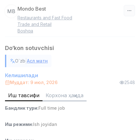
Mondo Best
MB
Restaurants and Fast Food
Ўзбекистон
Trade and Retail
Boshqa
Фильтр
Do‘kon sotuvchisi
Савдо бошлиғи
TOP
6,000,000 - 15,000,000 sum
/
|
O`zb
Асл матн
ASIAN
Full time job
Ish joyidan
Келишилади
Муддат: 9 июл, 2026
2548
Омбор ёрдамчиси
TOP
Иш тавсифи
Корхона ҳақида
4,280,000 sum
/
ASIAN
Бандлик тури
:
Full time job
Full time job
Ish joyidan
Иш режими
:
Ish joyidan
Етказиб бериш
TOP
3,500,000 - 8,000,000 sum
/
ASIAN