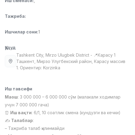
Иш сменаси
:
,
Full time job
Ish joyidan
Тажриба
:
Фармацевт
TOP
3,000,000 - 10,000,000 sum
/
Ишчилар сони
:
1
NAVBAHOR APTEKA
Full time job
Ish joyidan
Ҳудуд
Tashkent City
, Mirzo Ulugbek District
- 📍Карасу 1
Сотув Оператори (Фақат қизлар!)
TOP
Ташкент, Мирзо Улугбекский район, Карасу массив
Келишилади
1. Ориентир: Korzinka
NAFF
Full time job
Ish joyidan
Иш тавсифи
Сотув бўйича агент
TOP
Маош
: 3 000 000 – 6 000 000 сўм (малакали ходимлар
Келишилади
LION_ESTATE
учун 7 000 000 гача)
Full time job
Ish joyidan
⏰
Иш вақти
: 6/1, 10 соатлик смена (кундузги ва кечки)
✍️
Талаблар
:
Умумӣ Инглиз Тили Ўқитувчиси
Вакансиялар
Соҳалар
Корхоналар
Профил
Янги
–
Тажриба талаб қилинмайди
2,000,000 - 8,000,000 sum
/