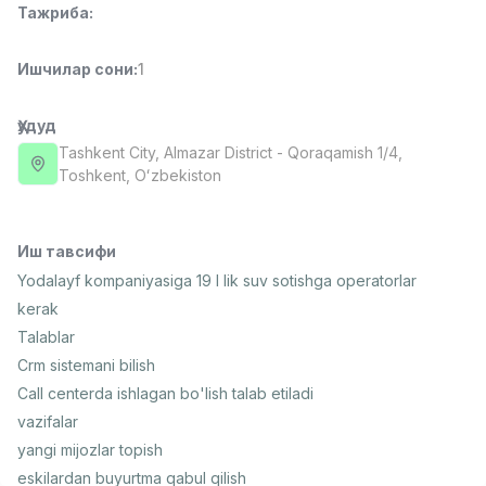
Тажриба
:
Full time job
Ish joyidan
Ишчилар сони
:
1
Фаст фуд Ошпази
TOP
2,600,000 - 5,000,000 sum
/
LES AILES
Ҳудуд
Full time job
Ish joyidan
Tashkent City
, Almazar District
- Qoraqamish 1/4,
Тоshkent, Oʻzbekiston
Фармацевт
TOP
3,000,000 - 10,000,000 sum
/
NAVBAHOR APTEKA
Иш тавсифи
Full time job
Ish joyidan
Yodalayf kompaniyasiga 19 l lik suv sotishga operatorlar
kerak
Сотув Оператори (Фақат қизлар!)
TOP
Talablar
Келишилади
Crm sistemani bilish
NAFF
Call centerda ishlagan bo'lish talab etiladi
Full time job
Ish joyidan
vazifalar
yangi mijozlar topish
Сотув бўйича агент
Вакансиялар
Соҳалар
Корхоналар
Профил
TOP
Келишилади
eskilardan buyurtma qabul qilish