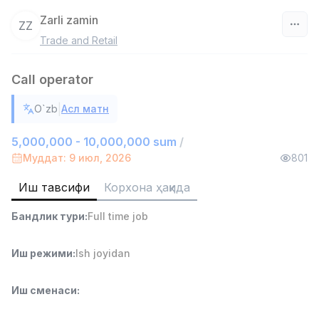
Zarli zamin
ZZ
Trade and Retail
Ўзбекистон
Call operator
Фильтр
|
O`zb
Асл матн
Омбор ёрдамчиси
TOP
4,280,000 sum
/
5,000,000 - 10,000,000 sum
/
ASIAN
Муддат: 9 июл, 2026
801
Full time job
Ish joyidan
Иш тавсифи
Корхона ҳақида
Савдо бошлиғи
TOP
Бандлик тури
:
Full time job
6,000,000 - 15,000,000 sum
/
ASIAN
Full time job
Ish joyidan
Иш режими
:
Ish joyidan
Дўкон сотувчиси
TOP
Иш сменаси
:
3,000,000 - 6,000,000 sum
/
MONDO BEST