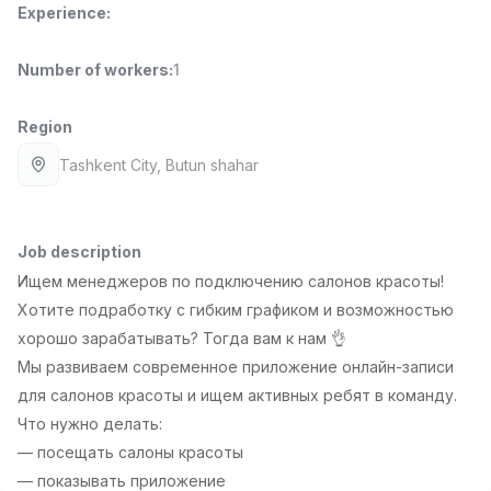
Experience
:
Full time job
Ish joyidan
Number of workers
:
1
Sales Manager
TOP
4,000,000 - 10,000,000 sum
/
PROFI MANY
Region
Full time job
Ish joyidan
Tashkent City
, Butun shahar
Fast Food Cook
TOP
2,600,000 - 5,000,000 sum
/
LES AILES
Job description
Full time job
Ish joyidan
Ищем менеджеров по подключению салонов красоты!
Хотите подработку с гибким графиком и возможностью
Pharmacist
TOP
хорошо зарабатывать? Тогда вам к нам 👌
3,000,000 - 10,000,000 sum
/
Мы развиваем современное приложение онлайн-записи
NAVBAHOR APTEKA
для салонов красоты и ищем активных ребят в команду.
Full time job
Ish joyidan
Что нужно делать:
— посещать салоны красоты
Sales Agent
Vacancies
Job categories
Companies
Profile
TOP
— показывать приложение
Negotiable