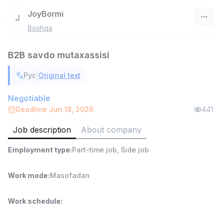
JoyBormi
J
Boshqa
Uzbekistan
B2B savdo mutaxassisi
Filter
|
Рус
Original text
Shop Assistant
TOP
3,000,000 - 6,000,000 sum
/
Negotiable
MONDO BEST
Deadline Jun 18, 2026
441
Full time job
Ish joyidan
Job description
About company
Sales agent
TOP
Employment type
:
Part-time job
,
Side job
7,000,000 - 15,000,000 sum
/
VITAREX
Side job
Ish joyidan
Work mode
:
Masofadan
Call Center Operator
TOP
Work schedule
:
3,000,000 - 8,000,000 sum
/
VITAREX