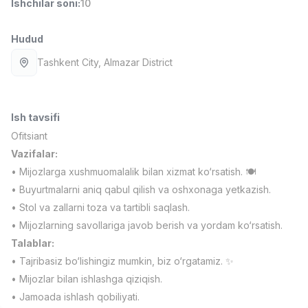
Ishchilar soni
:
10
Full time job
Ish joyidan
Hudud
Farmatsevt
TOP
Tashkent City
, Almazar District
3,000,000 - 10,000,000 sum
/
NAVBAHOR APTEKA
Full time job
Ish joyidan
Ish tavsifi
Sotuv Operatori (Faqat qizlar!)
TOP
Ofitsiant
Kelishiladi
Vazifalar:
NAFF
• Mijozlarga xushmuomalalik bilan xizmat ko‘rsatish. 🍽️
Full time job
Ish joyidan
• Buyurtmalarni aniq qabul qilish va oshxonaga yetkazish.
• Stol va zallarni toza va tartibli saqlash.
Sotuv bo'yicha agent
TOP
Kelishiladi
• Mijozlarning savollariga javob berish va yordam ko‘rsatish.
LION_ESTATE
Talablar:
Full time job
Ish joyidan
• Tajribasiz bo‘lishingiz mumkin, biz o‘rgatamiz. ✨
• Mijozlar bilan ishlashga qiziqish.
Nemis tili o'qituvchisi
Vakansiyalar
Sohalar
Korxonalar
Profil
Yangi
• Jamoada ishlash qobiliyati.
1,500,000 - 7,000,000 sum
/