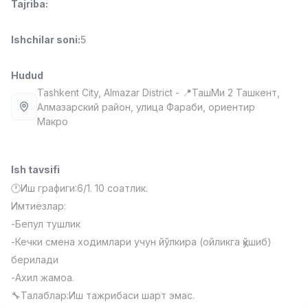
Tajriba
:
Full time job
Ish joyidan
Ishchilar soni
:
5
Sotuv menejeri
TOP
4,000,000 - 10,000,000 sum
/
Hudud
PROFI MANY
Full time job
Ish joyidan
Tashkent City
, Almazar District
- 📍ТашМи 2 Ташкент,
Алмазарский район, улица Фараби, ориентир
Макро
Fast food Oshpazi
TOP
2,600,000 - 5,000,000 sum
/
LES AILES
Ish tavsifi
Full time job
Ish joyidan
🕐Иш графиги:6/1. 10 соатлик.
Имтиёзлар:
Farmatsevt
TOP
3,000,000 - 10,000,000 sum
/
-Бепул тушлик
NAVBAHOR APTEKA
-Кечки смена ходимлари учун йўлкира (ойликга қўшиб)
Full time job
Ish joyidan
берилади
-Ахил жамоа.
Sotuv bo'yicha agent
Vakansiyalar
Sohalar
Korxonalar
Profil
TOP
🔧Талаблар:Иш тажрибаси шарт эмас.
Kelishiladi