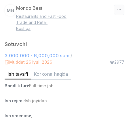
Mondo Best
MB
Restaurants and Fast Food
O‘zbekiston
Trade and Retail
Boshqa
Filtr
Sotuvchi
Do'kon sotuvchisi
TOP
3,000,000 - 6,000,000 sum
3,000,000 - 6,000,000 sum
/
/
MONDO BEST
Muddat 26 Iyul, 2026
2977
Full time job
Ish joyidan
Ish tavsifi
Korxona haqida
Sotuv agenti
TOP
Bandlik turi
:
Full time job
7,000,000 - 15,000,000 sum
/
VITAREX
Ish rejimi
:
Ish joyidan
Side job
Ish joyidan
Ish smenasi
:
,
Operator Call-markazi
TOP
3,000,000 - 8,000,000 sum
/
VITAREX