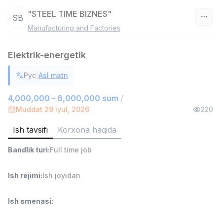
"STEEL TIME BIZNES"
SB
Manufacturing and Factories
O‘zbekiston
Elektrik-energetik
Filtr
|
Рус
Asl matn
Do'kon sotuvchisi
TOP
3,000,000 - 6,000,000 sum
/
4,000,000 - 6,000,000 sum
/
MONDO BEST
Muddat 29 Iyul, 2026
220
Full time job
Ish joyidan
Ish tavsifi
Korxona haqida
Sotuv agenti
TOP
Bandlik turi
:
Full time job
7,000,000 - 15,000,000 sum
/
VITAREX
Side job
Ish joyidan
Ish rejimi
:
Ish joyidan
Operator Call-markazi
TOP
Ish smenasi
:
3,000,000 - 8,000,000 sum
/
VITAREX