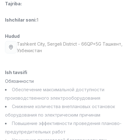
Tajriba
:
Full time job
Ish joyidan
Ishchilar soni
:
1
Fast food Oshpazi
TOP
2,600,000 - 5,000,000 sum
/
LES AILES
Hudud
Full time job
Ish joyidan
Tashkent City
, Sergeli District
- 66QP+5G Ташкент,
Узбекистан
Farmatsevt
TOP
3,000,000 - 10,000,000 sum
/
NAVBAHOR APTEKA
Ish tavsifi
Full time job
Ish joyidan
Обязанности
Обеспечение максимальной доступности
Sotuv bo'yicha agent
TOP
производственного электрооборудования
Kelishiladi
Снижение количества внеплановых остановок
LION_ESTATE
Full time job
Ish joyidan
оборудования по электрическим причинам
Повышение эффективности проведения планово-
Matematika o'qituvchisi
Vakansiyalar
Sohalar
Korxonalar
Profil
предупредительных работ
Yangi
3,000,000 - 14,000,000 sum
/