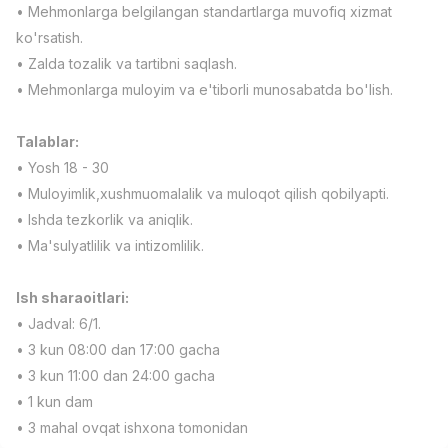
• Mehmonlarga belgilangan standartlarga muvofiq xizmat
Full time job
Ish joyidan
ko'rsatish.
• Zalda tozalik va tartibni saqlash.
Фаст фуд Ошпази
TOP
• Mehmonlarga muloyim va e'tiborli munosabatda bo'lish.
2,600,000 - 5,000,000 sum
/
LES AILES
Full time job
Ish joyidan
Talablar:
• Yosh 18 - 30
Фармацевт
TOP
• Muloyimlik,xushmuomalalik va muloqot qilish qobilyapti.
3,000,000 - 10,000,000 sum
/
• Ishda tezkorlik va aniqlik.
NAVBAHOR APTEKA
• Ma'sulyatlilik va intizomlilik.
Full time job
Ish joyidan
Ish sharaoitlari:
Сотув Оператори (Фақат қизлар!)
TOP
Келишилади
• Jadval: 6/1.
NAFF
• 3 kun 08:00 dan 17:00 gacha
Full time job
Ish joyidan
• 3 kun 11:00 dan 24:00 gacha
• 1 kun dam
Сотув бўйича агент
Вакансиялар
Соҳалар
Корхоналар
Профил
TOP
• 3 mahal ovqat ishxona tomonidan
Келишилади