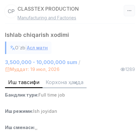
CLASSTEX PRODUCTION
CP
Manufacturing and Factories
Ўзбекистон
Ishlab chiqarish xodimi
Фильтр
|
O`zb
Асл матн
Савдо бошлиғи
TOP
6,000,000 - 15,000,000 sum
/
3,500,000 - 10,000,000 sum
/
ASIAN
Муддат: 19 июл, 2026
1289
Full time job
Ish joyidan
Иш тавсифи
Корхона ҳақида
Омбор ёрдамчиси
TOP
Бандлик тури
:
Full time job
4,280,000 sum
/
ASIAN
Full time job
Ish joyidan
Иш режими
:
Ish joyidan
Дўкон сотувчиси
TOP
Иш сменаси
:
,
,
3,000,000 - 6,000,000 sum
/
MONDO BEST