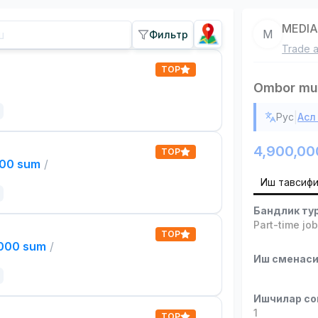
MEDI
M
Фильтр
Trade a
TOP
Ombor mud
|
Рус
Асл
4,900,00
TOP
000 sum
/
Иш тавсиф
Бандлик ту
Part-time jo
TOP
,000 sum
/
Иш сменас
Ишчилар со
1
TOP