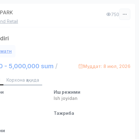
APARK
750
nd Retail
iri
 матн
0 - 5,000,000 sum
/
Муддат: 8 июл, 2026
и
Корхона ҳақида
ри
Иш режими
b
Ish joyidan
и
Тажриба
ни