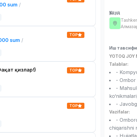
000 sum
/
Ҳудуд
Tashken
Алмаза
TOP
,000 sum
/
Иш тавсиф
YOTOQ JOY 
Talablar:
ақат қизлар!)
TOP
- Kompyut
- Ombor b
- Mahsulo
ko‘nikmalari
- Javobgar
TOP
Vazifalar:
- Omborda
chiqarishni 
- Hujjatl