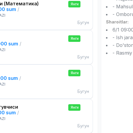
и (Математика)
Янги
- Mahsul
000 sum
/
- Omborda
AZI
Sharoitlar:
Бугун
6/1 09:00
- Ish jar
Янги
000 sum
/
- Do'ston
AZI
- Rasmiy
Бугун
Янги
000 sum
/
AZI
Бугун
тувчиси
Янги
000 sum
/
AZI
Бугун