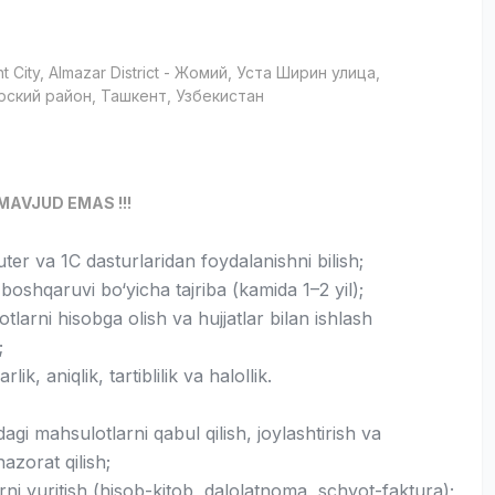
t City
, Almazar District
- Жомий, Уста Ширин улица,
рский район, Ташкент, Узбекистан
и
MAVJUD EMAS !!!
er va 1C dasturlaridan foydalanishni bilish;
oshqaruvi bo‘yicha tajriba (kamida 1–2 yil);
tlarni hisobga olish va hujjatlar bilan ishlash
;
lik, aniqlik, tartiblilik va halollik.
gi mahsulotlarni qabul qilish, joylashtirish va
nazorat qilish;
arni yuritish (hisob-kitob, dalolatnoma, schyot-faktura);