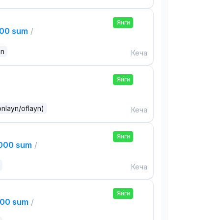
Янги
000 sum
/
an
Кеча
Янги
onlayn/oflayn)
Кеча
Янги
,000 sum
/
Кеча
Янги
000 sum
/