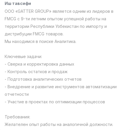
Иш тавсифи
Full time job
Ish joyidan
ООО «GATTER GROUP» является одним из лидеров в
FMCG c 9-ти летним опытом успешной работы на
Фаст фуд Ошпази
TOP
территории Республики Узбекистан по импорту и
2,600,000 - 5,000,000 sum
/
LES AILES
дистрибуции FMCG товаров.
Full time job
Ish joyidan
Мы находимся в поиске Аналитика.​​​​​​
Фармацевт
TOP
Ключевые задачи:
3,000,000 - 10,000,000 sum
/
- Сверка и корректировка данных
NAVBAHOR APTEKA
- Контроль остатков и продаж
Full time job
Ish joyidan
- Подготовка аналитических отчетов
- Внедрение и развитие инструментов автоматизации
Сотув Оператори (Фақат қизлар!)
TOP
Келишилади
отчетности
NAFF
- Участие в проектах по оптимизации процессов
Full time job
Ish joyidan
Требования:
Сотув бўйича агент
Вакансиялар
Соҳалар
Корхоналар
Профил
TOP
Желателен опыт работы на аналогичной должности.
Келишилади