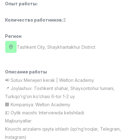
Опыт работы
:
Full time job
Ish joyidan
Количество работников
:
2
Повар фастфуда
TOP
2,600,000 - 5,000,000 sum
/
LES AILES
Регион
Full time job
Ish joyidan
Tashkent City
, Shaykhantakhur District
Фармацевт
TOP
3,000,000 - 10,000,000 sum
/
NAVBAHOR APTEKA
Описание работы
Full time job
Ish joyidan
📢 Sotuv Menejeri kerak | Welton Academy
📍 Joylashuv: Toshkent shahar, Shayxontohur tumani,
Оператор по продажам (Только для
TOP
Turkqo’rg’on ko’chasi 6-tor 1-2 uy
девушек!)
🏢 Kompaniya: Welton Academy
Договорная
💵 Oylik maoshi: Interviewda kelishiladi
NAFF
Full time job
Ish joyidan
Majburiyatlar:
Kiruvchi arizalarni qayta ishlash (qo‘ng‘iroqlar, Telegram,
Вакансии
Категории
Компании
Профиль
Instagram)
Агент по продажам
TOP