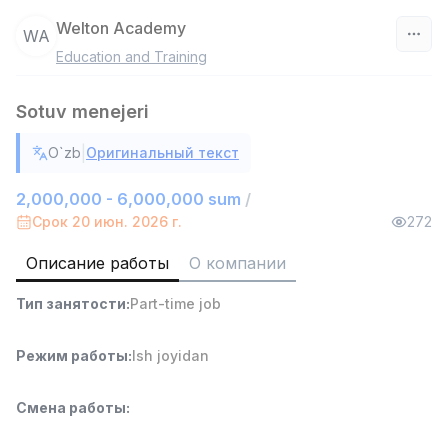
Welton Academy
WA
Education and Training
Узбекистан
Sotuv menejeri
Фильтр
|
O`zb
Оригинальный текст
Работник склада
TOP
4,280,000 sum
/
2,000,000 - 6,000,000 sum
/
ASIAN
Срок 20 июн. 2026 г.
272
Full time job
Ish joyidan
Описание работы
О компании
Руководитель отдела продаж
TOP
Тип занятости
:
Part-time job
6,000,000 - 15,000,000 sum
/
ASIAN
Full time job
Ish joyidan
Режим работы
:
Ish joyidan
Продавец-консультант
TOP
Смена работы
:
3,000,000 - 6,000,000 sum
/
MONDO BEST