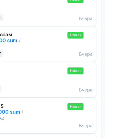
n
Вчера
ажам
Новая
000 sum
/
n
Вчера
Новая
Вчера
TS
Новая
,000 sum
/
AZI
Вчера