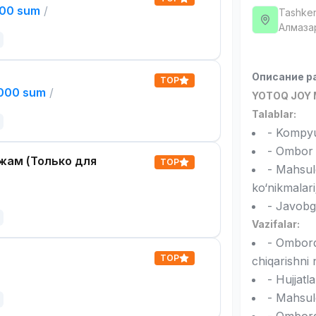
000 sum
/
Tashken
Алмаза
Описание р
TOP
,000 sum
/
YOTOQ JOY 
Talablar:
- Kompyut
- Ombor b
жам (Только для
TOP
- Mahsulo
ko‘nikmalari
- Javobgar
Vazifalar:
- Omborda
TOP
chiqarishni 
- Hujjatl
- Mahsul