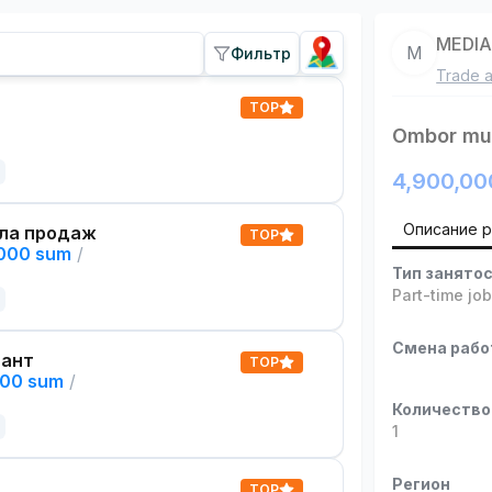
MEDI
M
Фильтр
Trade a
TOP
Ombor mud
4,900,00
Описание 
ла продаж
TOP
,000 sum
/
Тип занято
Part-time jo
Смена раб
тант
TOP
000 sum
/
Количество
1
Регион
TOP