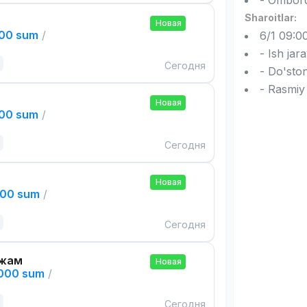
- Omborda
Sharoitlar:
Новая
000 sum
/
6/1 09:00
- Ish jar
Сегодня
- Do'ston
- Rasmiy
Новая
000 sum
/
Сегодня
Новая
000 sum
/
Сегодня
ажам
Новая
,000 sum
/
Сегодня