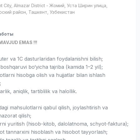
t City
, Almazar District
- Жомий, Уста Ширин улица,
рский район, Ташкент, Узбекистан
аботы
MAVJUD EMAS !!!
er va 1C dasturlaridan foydalanishni bilish;
oshqaruvi bo‘yicha tajriba (kamida 1–2 yil);
tlarni hisobga olish va hujjatlar bilan ishlash
;
lik, aniqlik, tartiblilik va halollik.
gi mahsulotlarni qabul qilish, joylashtirish va
nazorat qilish;
arni yuritish (hisob-kitob, dalolatnoma, schyot-faktura);
ot tannarxini hisoblash va hisobot tayyorlash;