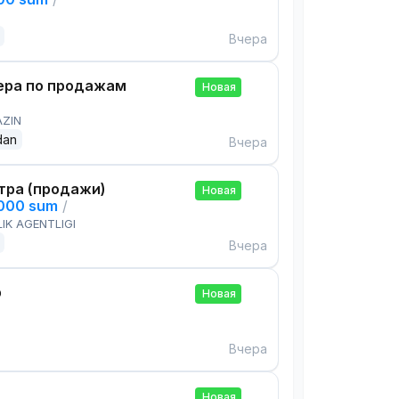
Вчера
ра по продажам
Новая
AZIN
dan
Вчера
тра (продажи)
Новая
,000 sum
/
IK AGENTLIGI
Вчера
р
Новая
Вчера
Новая