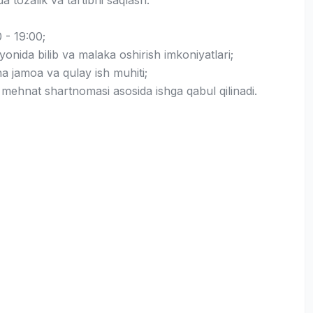
 tozalik va tartibni saqlash.
 - 19:00;
ayonida bilib va malaka oshirish imkoniyatlari;
a jamoa va qulay ish muhiti;
 mehnat shartnomasi asosida ishga qabul qilinadi.