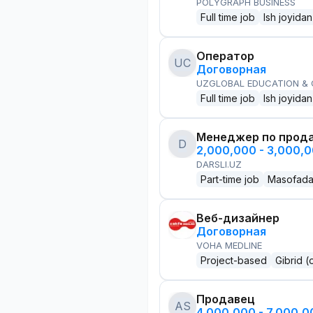
POLYGRAPH BUSINESS
Full time job
Ish joyidan
Оператор
UC
Договорная
UZGLOBAL EDUCATION &
Full time job
Ish joyidan
Менеджер по прод
D
2,000,000 - 3,000,
DARSLI.UZ
Part-time job
Masofad
Веб-дизайнер
Договорная
VOHA MEDLINE
Project-based
Gibrid (
Продавец
AS
4,000,000 - 7,000,