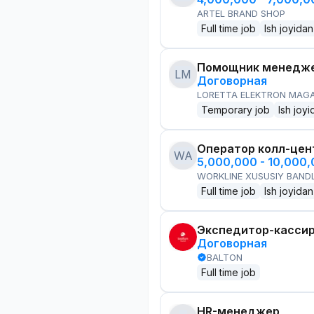
ARTEL BRAND SHOP
Full time job
Ish joyidan
Помощник менедже
LM
Договорная
LORETTA ELEKTRON MAG
Temporary job
Ish joyi
Оператор колл-цен
WA
5,000,000 - 10,000
WORKLINE XUSUSIY BANDL
Full time job
Ish joyidan
Экспедитор-касси
Договорная
BALTON
Full time job
HR-менеджер