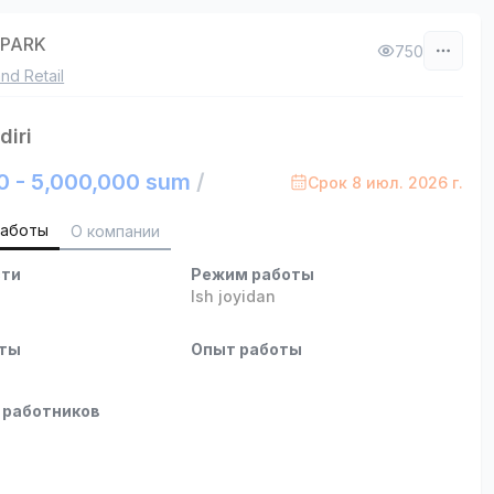
APARK
750
nd Retail
iri
0 - 5,000,000 sum
/
Срок 8 июл. 2026 г.
работы
О компании
сти
Режим работы
b
Ish joyidan
оты
Опыт работы
 работников