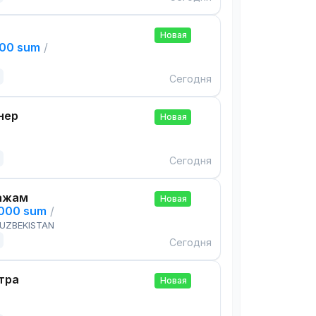
Новая
000 sum
/
Сегодня
нер
Новая
Сегодня
ажам
Новая
,000 sum
/
 UZBEKISTAN
Сегодня
тра
Новая