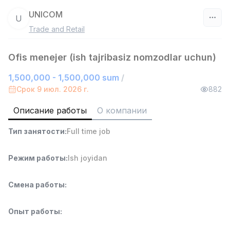
UNICOM
U
Trade and Retail
Узбекистан
Ofis menejer (ish tajribasiz nomzodlar uchun)
Фильтр
1,500,000 - 1,500,000 sum
/
Продавец-консультант
Срок 9 июл. 2026 г.
882
TOP
3,000,000 - 6,000,000 sum
/
MONDO BEST
Описание работы
О компании
Full time job
Ish joyidan
Тип занятости
:
Full time job
Агент по продажам
TOP
7,000,000 - 15,000,000 sum
/
Режим работы
:
Ish joyidan
VITAREX
Side job
Ish joyidan
Смена работы
:
Оператор колл-центра
TOP
Опыт работы
:
3,000,000 - 8,000,000 sum
/
VITAREX