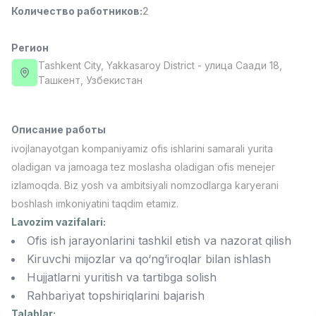
Количество работников
:
2
Full time job
Ish joyidan
Регион
Менеджер по продажам
TOP
4,000,000 - 10,000,000 sum
/
Tashkent City
, Yakkasaroy District
- улица Саади 18,
PROFI MANY
Ташкент, Узбекистан
Full time job
Ish joyidan
Описание работы
Повар фастфуда
TOP
2,600,000 - 5,000,000 sum
/
ivojlanayotgan kompaniyamiz ofis ishlarini samarali yurita
LES AILES
oladigan va jamoaga tez moslasha oladigan ofis menejer
Full time job
Ish joyidan
izlamoqda. Biz yosh va ambitsiyali nomzodlarga karyerani
boshlash imkoniyatini taqdim etamiz.
Фармацевт
TOP
Lavozim vazifalari:
3,000,000 - 10,000,000 sum
/
Ofis ish jarayonlarini tashkil etish va nazorat qilish
NAVBAHOR APTEKA
Full time job
Ish joyidan
Kiruvchi mijozlar va qo‘ng‘iroqlar bilan ishlash
Hujjatlarni yuritish va tartibga solish
Rahbariyat topshiriqlarini bajarish
Агент по продажам
Вакансии
Категории
Компании
Профиль
TOP
Договорная
Talablar: