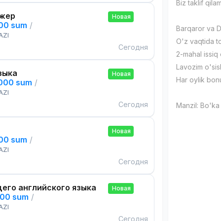
Biz taklif qilam
жер
Новая
000 sum
/
Barqaror va Do
AZI
O'z vaqtida 
Сегодня
2-mahal issiq
Lavozim o'sis
зыка
Новая
Har oylik bon
,000 sum
/
AZI
Сегодня
Manzil: Bo'ka
Новая
000 sum
/
AZI
Сегодня
его английского языка
Новая
000 sum
/
AZI
Сегодня