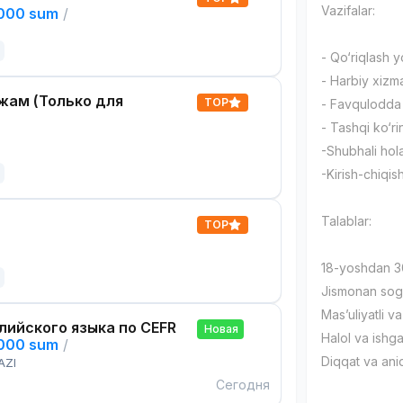
Vazifalar:
,000 sum
/
- Qo‘riqlash y
- Harbiy xizma
жам (Только для
TOP
- Favqulodda h
- Tashqi ko‘rin
-Shubhali hol
-Kirish-chiqish
Talablar:
TOP
18-yoshdan 
Jismonan sog
Mas’uliyatli va
лийского языка по CEFR
Новая
Halol va ishg
,000 sum
/
Diqqat va aniq
AZI
Сегодня