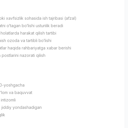
oki xavfsizlik sohasida ish tajribasi (afzal)
tni o‘tagan bo‘lishi ustunlik beradi
olatlarda harakat qilish tartibi
ish ozoda va tartibli bo‘lishi
atlar haqida rahbariyatga xabar berishi
 postlarini nazorati qilish
30-yoshgacha
‘lom va baquvvat
 intizomli
a jiddiy yondashadigan
lik