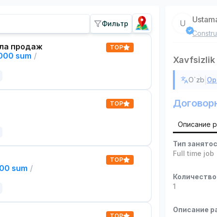
Ustam
U
Фильтр
Constru
ла продаж
TOP
,000 sum
/
Xavfsizlik
|
O`zb
Ор
Договор
TOP
Описание 
Тип занято
Full time job
TOP
000 sum
/
Количество
1
Описание р
TOP