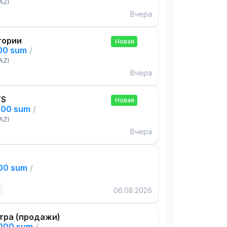
AZI
Вчера
тории
Новая
000 sum
/
AZI
Вчера
TS
Новая
000 sum
/
AZI
Вчера
000 sum
/
06.08.2026
тра (продажи)
,000 sum
/