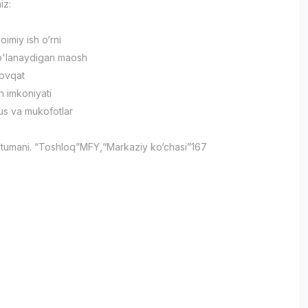
iz:
imiy ish o‘rni
to'lanaydigan maosh
 ovqat
h imkoniyati
us va mukofotlar
 tumani. “Toshloq”MFY,“Markaziy ko‘chasi”167