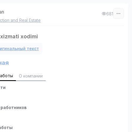
an
681
ction and Real Estate
 xizmati xodimi
игинальный текст
ная
работы
О компании
сти
 работников
аботы