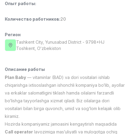
Опыт работы
:
Full time job
Ish joyidan
Количество работников
:
20
Фармацевт
TOP
3,000,000 - 10,000,000 sum
/
NAVBAHOR APTEKA
Регион
Full time job
Ish joyidan
Tashkent City
, Yunusabad District
- 9798+HJ
Тоshkent, Oʻzbekiston
Оператор по продажам (Только для
TOP
девушек!)
Договорная
Описание работы
NAFF
Plan Baby
— vitaminlar (BAD) va dori vositalari ishlab
Full time job
Ish joyidan
chiqarishga ixtisoslashgan ishonchli kompaniya bo‘lib, ayollar
va erkaklar salomatligini tiklash hamda oilalarni farzandli
Агент по продажам
TOP
bo‘lishga tayyorlashga xizmat qiladi. Biz oilalarga dori
Договорная
vositalari bilan birga quvonch, umid va sog‘lom kelajak olib
LION_ESTATE
Full time job
Ish joyidan
kiramiz.
Hozirda kompaniyamiz jamoasini kengaytirish maqsadida
Вакансии
Категории
Компании
Профиль
Помощник учителя (Математика)
Call operator
lavozimiga mas’uliyatli va muloqotga ochiq
Новая