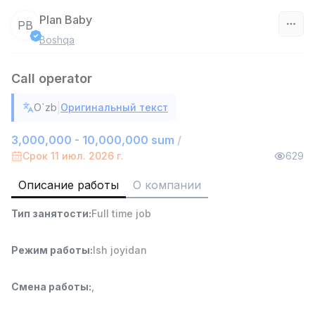
Plan Baby
PB
Boshqa
Узбекистан
Call operator
Фильтр
|
O`zb
Оригинальный текст
Работник склада
TOP
4,280,000 sum
/
3,000,000 - 10,000,000 sum
/
ASIAN
Срок 11 июл. 2026 г.
629
Full time job
Ish joyidan
Описание работы
О компании
Руководитель отдела продаж
TOP
Тип занятости
:
Full time job
6,000,000 - 15,000,000 sum
/
ASIAN
Full time job
Ish joyidan
Режим работы
:
Ish joyidan
Повар фастфуда
TOP
Смена работы
:
,
2,600,000 - 5,000,000 sum
/
LES AILES