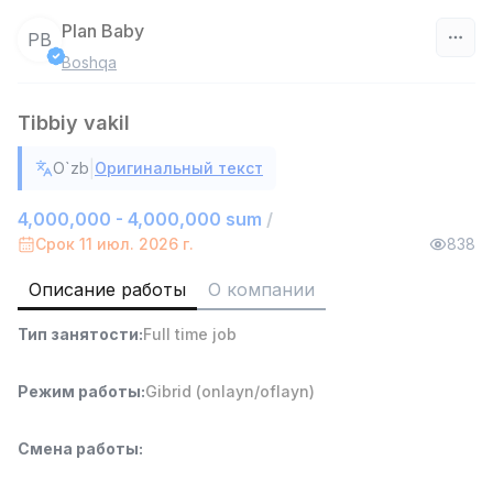
Plan Baby
PB
Boshqa
Узбекистан
Tibbiy vakil
Фильтр
|
O`zb
Оригинальный текст
Агент по продажам
TOP
7,000,000 - 15,000,000 sum
/
4,000,000 - 4,000,000 sum
/
VITAREX
Срок 11 июл. 2026 г.
838
Side job
Ish joyidan
Описание работы
О компании
Руководитель отдела продаж
TOP
Тип занятости
:
Full time job
6,000,000 - 15,000,000 sum
/
ASIAN
Full time job
Ish joyidan
Режим работы
:
Gibrid (onlayn/oflayn)
Работник склада
TOP
Смена работы
:
4,280,000 sum
/
ASIAN