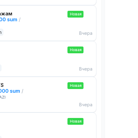
ажам
Новая
000 sum
/
n
Вчера
Новая
Вчера
TS
Новая
,000 sum
/
AZI
Вчера
Новая