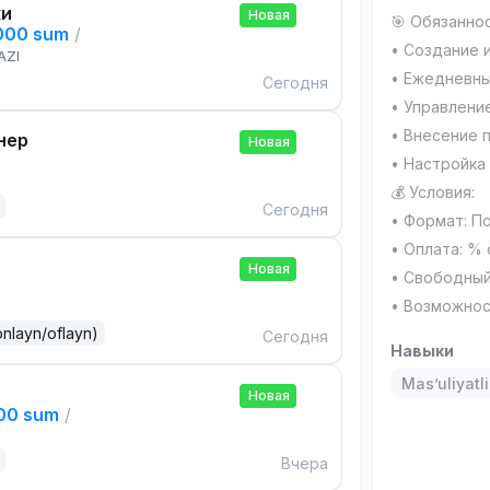
ки
Новая
🎯 Обязаннос
,000 sum
/
• Создание 
AZI
• Ежедневны
Сегодня
• Управлени
• Внесение 
нер
Новая
• Настройка 
💰 Условия:
Сегодня
• Формат: П
• Оплата: %
Новая
• Свободный
• Возможнос
onlayn/oflayn)
Сегодня
Навыки
Mas’uliyatli
Новая
000 sum
/
Вчера