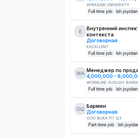
AFRASIAB UNIVERSITY
Full time job
Ish joyidan
Внутренний инспек
E
контекста
Договорная
EXCELLENT
Full time job
Ish joyidan
Менеджер по прод
WA
4,000,000 - 8,000,
WORKLINE XUSUSIY BANDL
Full time job
Ish joyidan
Бармен
OQ
Договорная
OOO BUKA FIT Q3
Part-time job
Ish joyida