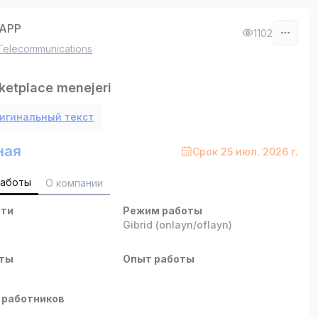
APP
1102
Telecommunications
etplace menejeri
игинальный текст
ная
Срок 25 июл. 2026 г.
работы
О компании
сти
Режим работы
b
Gibrid (onlayn/oflayn)
оты
Опыт работы
 работников