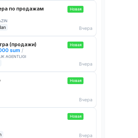
ра по продажам
Новая
AZIN
dan
Вчера
тра (продажи)
Новая
,000 sum
/
IK AGENTLIGI
Вчера
р
Новая
Вчера
Новая
n
Вчера