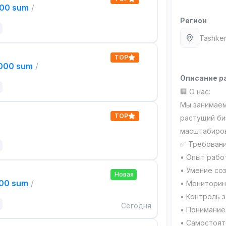
000 sum
/
Регион
Tashken
TOP
,000 sum
/
Описание р
🏢 О нас:
Мы занимаем
TOP
растущий би
масштабиро
✅ Требовани
• Опыт работ
• Умение со
Новая
000 sum
/
• Мониторин
• Контроль з
Сегодня
• Понимание
• Самостоят