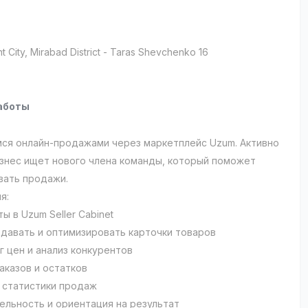
t City
, Mirabad District
- Taras Shevchenko 16
аботы
ся онлайн-продажами через маркетплейс Uzum. Активно
знес ищет нового члена команды, который поможет
вать продажи.
я:
ы в Uzum Seller Cabinet
здавать и оптимизировать карточки товаров
г цен и анализ конкурентов
аказов и остатков
 статистики продаж
ельность и ориентация на результат