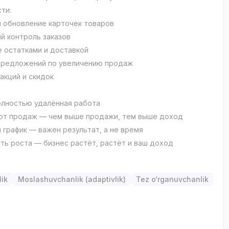
ти:
и обновление карточек товаров
й контроль заказов
е остатками и доставкой
предложений по увеличению продаж
акций и скидок
олностью удалённая работа
 от продаж — чем выше продажи, тем выше доход
 график — важен результат, а не время
ть роста — бизнес растёт, растёт и ваш доход
lik
Moslashuvchanlik (adaptivlik)
Tez o‘rganuvchanlik