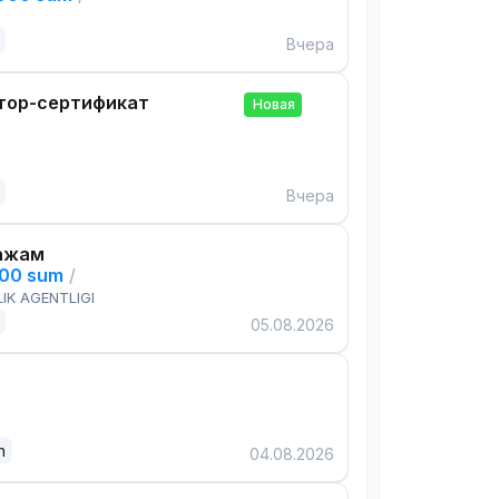
Вчера
тор-сертификат
Новая
Вчера
ажам
000 sum
/
IK AGENTLIGI
05.08.2026
n
04.08.2026