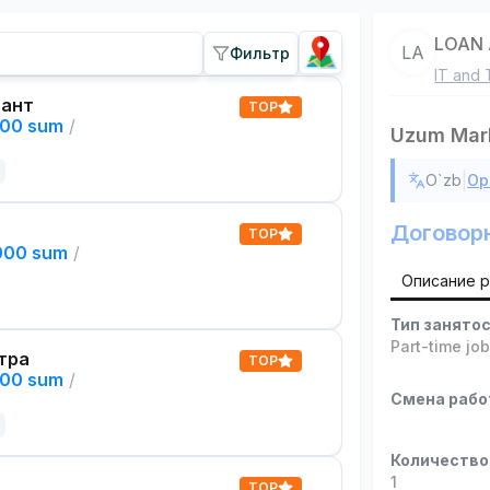
LOAN 
LA
Фильтр
IT and 
тант
TOP
000 sum
/
Uzum Mark
|
O`zb
Ор
Договор
TOP
,000 sum
/
Описание 
Тип занято
Part-time jo
тра
TOP
000 sum
/
Смена раб
Количество
1
TOP