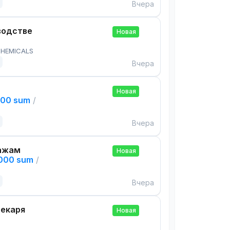
Вчера
водстве
Новая
HEMICALS
Вчера
Новая
000 sum
/
Вчера
ажам
Новая
,000 sum
/
Вчера
екаря
Новая