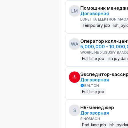
Помощник менедже
LM
Договорная
LORETTA ELEKTRON MAG
Temporary job
Ish joyi
Оператор колл-цен
WA
5,000,000 - 10,000
WORKLINE XUSUSIY BANDL
Full time job
Ish joyidan
Экспедитор-касси
Договорная
BALTON
Full time job
HR-менеджер
S
Договорная
SINOMACH
Part-time job
Ish joyida