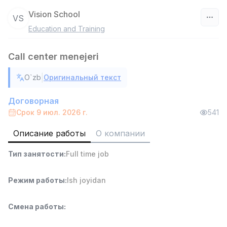
Vision School
VS
Education and Training
Узбекистан
Call center menejeri
Фильтр
|
O`zb
Оригинальный текст
Руководитель отдела продаж
TOP
6,000,000 - 15,000,000 sum
/
Договорная
ASIAN
Срок 9 июл. 2026 г.
541
Full time job
Ish joyidan
Описание работы
О компании
Работник склада
TOP
Тип занятости
:
Full time job
4,280,000 sum
/
ASIAN
Full time job
Ish joyidan
Режим работы
:
Ish joyidan
Доставка
TOP
Смена работы
:
3,500,000 - 8,000,000 sum
/
ASIAN