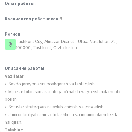
Опыт работы
:
Full time job
Ish joyidan
Количество работников
:
8
Фармацевт
TOP
3,000,000 - 10,000,000 sum
/
NAVBAHOR APTEKA
Регион
Full time job
Ish joyidan
Tashkent City
, Almazar District
- Ulitsa Nurafshon 72,
100000, Tashkent, Oʻzbekiston
Оператор по продажам (Только для
TOP
девушек!)
Договорная
Описание работы
NAFF
Vazifalar:
Full time job
Ish joyidan
• Savdo jarayonlarini boshqarish va tahlil qilish.
• Mijozlar bilan samarali aloqa o‘rnatish va yozishmalarni olib
Агент по продажам
TOP
borish.
Договорная
• Sotuvlar strategiyasini ishlab chiqish va joriy etish.
LION_ESTATE
Full time job
Ish joyidan
• Jamoa faoliyatini muvofiqlashtirish va muammolarni tezda
hal qilish.
Вакансии
Категории
Компании
Профиль
Преподаватель английского языка по
Talablar:
Новая