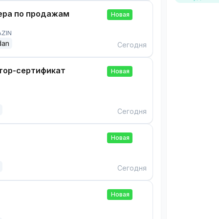
ра по продажам
Новая
AZIN
dan
Сегодня
тор-сертификат
Новая
Сегодня
Новая
Сегодня
Новая