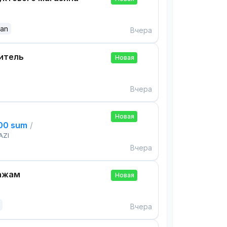
dan
Вчера
итель
Новая
Вчера
Новая
000 sum
/
AZI
Вчера
ажам
Новая
Вчера