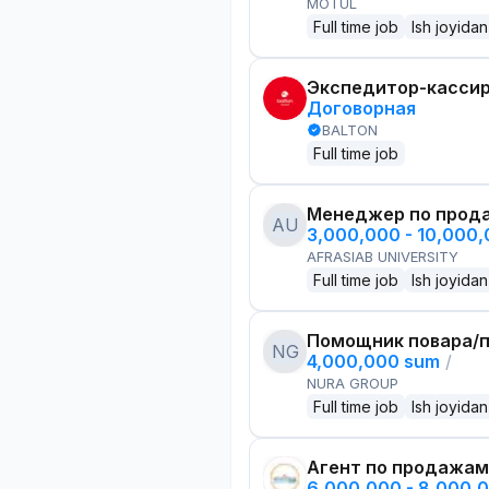
MOTUL
Full time job
Ish joyidan
Экспедитор-касси
Договорная
BALTON
Full time job
Менеджер по прод
AU
3,000,000 - 10,000
AFRASIAB UNIVERSITY
Full time job
Ish joyidan
Помощник повара/п
NG
4,000,000 sum
/
NURA GROUP
Full time job
Ish joyidan
Агент по продажам
6,000,000 - 8,000,