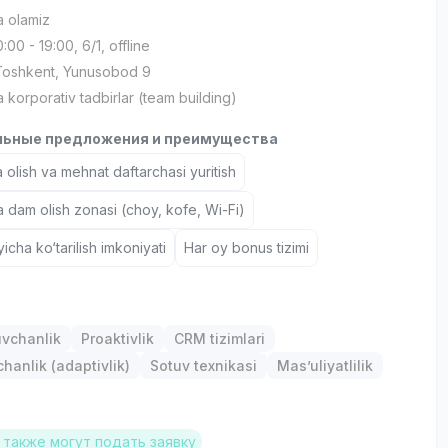
a olamiz
10:00 - 19:00, 6/1, offline
 Toshkent, Yunusobod 9
a korporativ tadbirlar (team building)
ьные предложения и преимущества
 olish va mehnat daftarchasi yuritish
a dam olish zonasi (choy, kofe, Wi-Fi)
icha ko‘tarilish imkoniyati
Har oy bonus tizimi
uvchanlik
Proaktivlik
CRM tizimlari
anlik (adaptivlik)
Sotuv texnikasi
Mas’uliyatlilik
также могут подать заявку