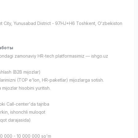
t City
, Yunusabad District
- 97HJ+H6 Тоshkent, Oʻzbekiston
аботы
tondagi zamonaviy HR-tech platformasimiz — ishgo.uz
ishlash (B2B mijozlar)
tlarimizni (TOP e'lon, HR-paketlar) mijozlarga sotish.
 mijozlar hisobini yuritish.
ki Call-center'da tajriba
rkin, ishonchli muloqot
loqot darajasida)
00 000 - 10 000 000 so'm