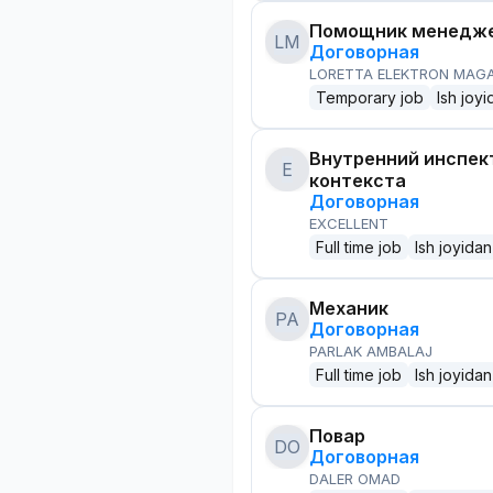
Помощник менедже
LM
Договорная
LORETTA ELEKTRON MAG
Temporary job
Ish joyi
Внутренний инспек
E
контекста
Договорная
EXCELLENT
Full time job
Ish joyidan
Механик
PA
Договорная
PARLAK AMBALAJ
Full time job
Ish joyidan
Повар
DO
Договорная
DALER OMAD