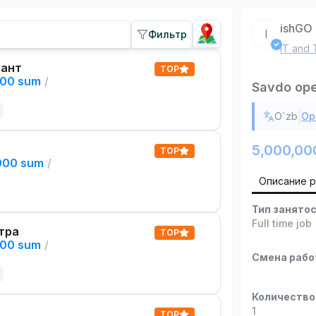
ishGO
I
Фильтр
IT and 
тант
TOP
000 sum
/
Savdo ope
|
O`zb
Ор
5,000,00
TOP
,000 sum
/
Описание 
Тип занято
Full time job
тра
TOP
000 sum
/
Смена раб
Количество
1
TOP