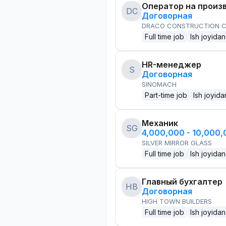
Оператор на произ
DC
Договорная
DRACO CONSTRUCTION C
Full time job
Ish joyidan
HR-менеджер
S
Договорная
SINOMACH
Part-time job
Ish joyida
Механик
SG
4,000,000 - 10,000
SILVER MIRROR GLASS
Full time job
Ish joyidan
Главный бухгалтер
HB
Договорная
HIGH TOWN BUILDERS
Full time job
Ish joyidan