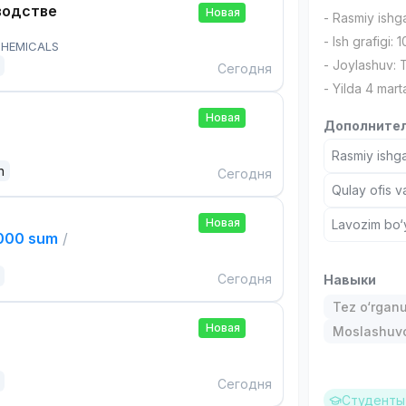
водстве
Новая
- Rasmiy ishg
- Ish grafigi: 
HEMICALS
- Joylashuv:
Сегодня
- Yilda 4 mart
Новая
Дополнител
Rasmiy ishga
n
Сегодня
Qulay ofis v
Новая
Lavozim bo‘y
,000 sum
/
Сегодня
Навыки
Tez o‘rgan
Новая
Moslashuvch
Сегодня
Студенты 