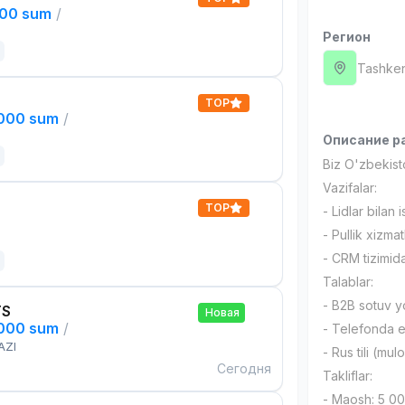
000 sum
/
Регион
Tashken
TOP
,000 sum
/
Описание р
Biz O'zbekis
Vazifalar:
TOP
- Lidlar bilan 
- Pullik xizma
- CRM tizimida
Talablar:
- B2B sotuv yo
TS
Новая
,000 sum
/
- Telefonda e
AZI
- Rus tili (mu
Сегодня
Takliflar:
- Maosh: 5 0