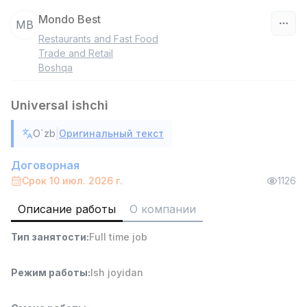
Mondo Best
MB
Restaurants and Fast Food
Узбекистан
Trade and Retail
Boshqa
Фильтр
Universal ishchi
Работник склада
TOP
4,280,000 sum
/
|
O`zb
Оригинальный текст
ASIAN
Full time job
Ish joyidan
Договорная
Срок 10 июл. 2026 г.
1126
Руководитель отдела продаж
TOP
Описание работы
О компании
6,000,000 - 15,000,000 sum
/
ASIAN
Тип занятости
:
Full time job
Full time job
Ish joyidan
Режим работы
:
Ish joyidan
Повар фастфуда
TOP
2,600,000 - 5,000,000 sum
/
LES AILES