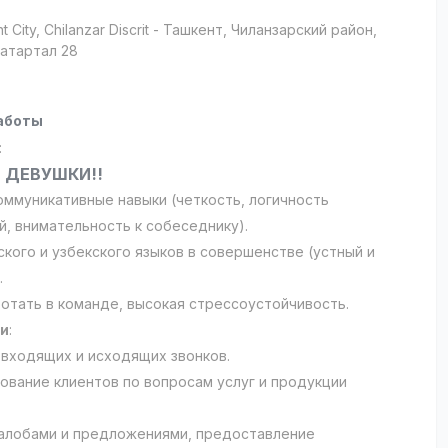
t City
, Chilanzar Discrit
- Ташкент, Чиланзарский район,
Катартал 28
аботы
:
 ДЕВУШКИ!!
оммуникативные навыки (четкость, логичность
й, внимательность к собеседнику).
ского и узбекского языков в совершенстве (устный и
.
ботать в команде, высокая стрессоустойчивость.
ти
:
 входящих и исходящих звонков.
рование клиентов по вопросам услуг и продукции
жалобами и предложениями, предоставление