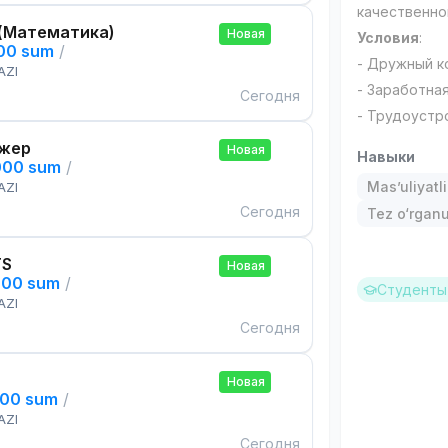
качественно
(Математика)
Новая
Условия
:
000 sum
/
- Дружный к
AZI
- Заработная
Сегодня
- ​​​​​​​Трудо
жер
Новая
Навыки
000 sum
/
Mas’uliyatli
AZI
Сегодня
Tez o‘rgan
TS
Новая
000 sum
/
Студенты 
AZI
Сегодня
Новая
000 sum
/
AZI
Сегодня