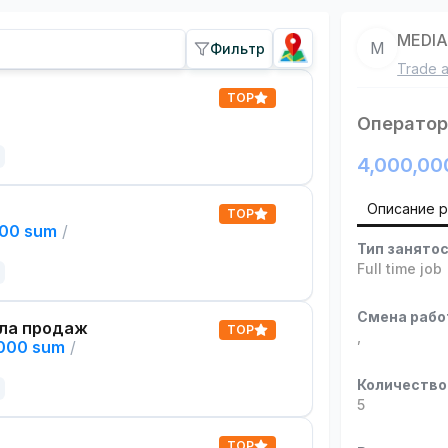
MEDI
M
Фильтр
Trade a
TOP
Оператор 
4,000,00
Описание 
TOP
000 sum
/
Тип занято
Full time job
Смена раб
ла продаж
TOP
,
,000 sum
/
Количество
5
TOP