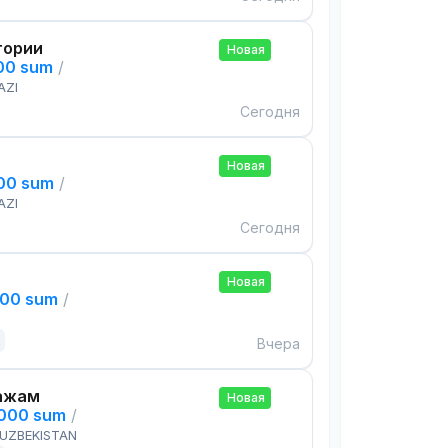
тории
Новая
000 sum
/
AZI
Сегодня
Новая
000 sum
/
AZI
Сегодня
Новая
000 sum
/
Вчера
ажам
Новая
,000 sum
/
 UZBEKISTAN