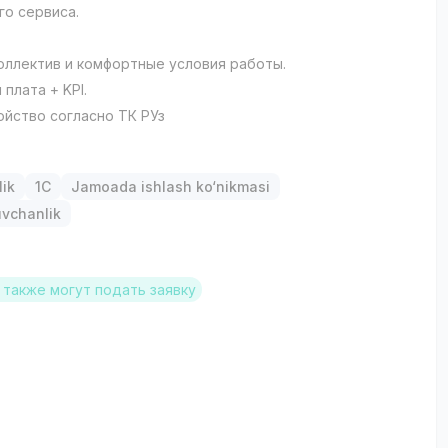
го сервиса.
оллектив и комфортные условия работы.
 плата + KPI.
устройство согласно ТК РУз
lik
1C
Jamoada ishlash ko‘nikmasi
uvchanlik
также могут подать заявку