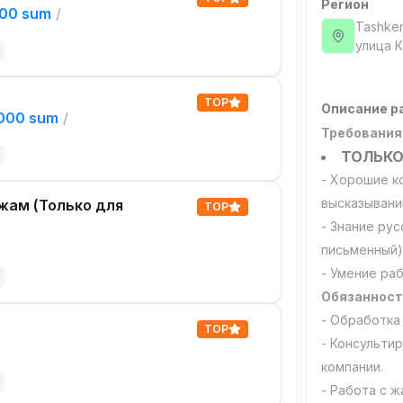
Регион
000 sum
/
Tashken
улица 
TOP
Описание р
,000 sum
/
Требования
ТОЛЬКО
- Хорошие к
высказывани
жам (Только для
TOP
- Знание рус
письменный)
- Умение ра
Обязаннос
- Обработка
TOP
- Консульти
компании.
- Работа с 