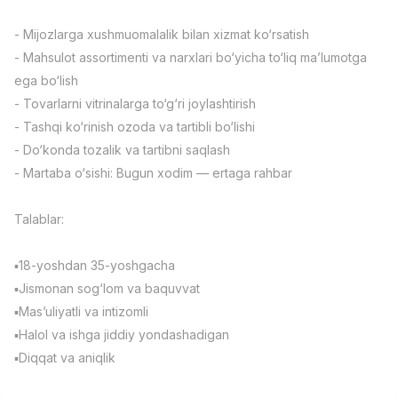
Full time job
Ish joyidan
- Mijozlarga xushmuomalalik bilan xizmat ko‘rsatish
- Mahsulot assortimenti va narxlari bo‘yicha to‘liq ma’lumotga
Фармацевт
TOP
ega bo‘lish
3,000,000 - 10,000,000 sum
/
NAVBAHOR APTEKA
- Tovarlarni vitrinalarga to‘g‘ri joylashtirish
Full time job
Ish joyidan
- Tashqi ko‘rinish ozoda va tartibli bo‘lishi
- Do‘konda tozalik va tartibni saqlash
Оператор по продажам (Только для
TOP
- Martaba o‘sishi: Bugun xodim — ertaga rahbar
девушек!)
Договорная
Talablar:
NAFF
Full time job
Ish joyidan
▪️18-yoshdan 35-yoshgacha
Агент по продажам
▪️Jismonan sog‘lom va baquvvat
TOP
Договорная
▪️Mas’uliyatli va intizomli
LION_ESTATE
▪️Halol va ishga jiddiy yondashadigan
Full time job
Ish joyidan
▪️Diqqat va aniqlik
Вакансии
Категории
Компании
Профиль
Администратор
Новая