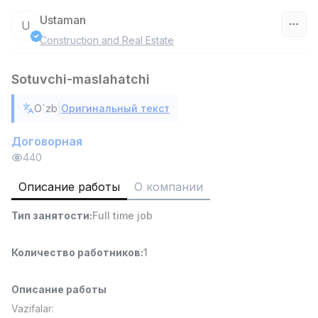
Ustaman
U
Construction and Real Estate
Узбекистан
Sotuvchi-maslahatchi
Фильтр
|
O`zb
Оригинальный текст
Руководитель отдела продаж
TOP
6,000,000 - 15,000,000 sum
/
Договорная
ASIAN
440
Full time job
Ish joyidan
Описание работы
О компании
Работник склада
TOP
Тип занятости
:
Full time job
4,280,000 sum
/
ASIAN
Full time job
Ish joyidan
Количество работников
:
1
Доставка
TOP
Описание работы
3,500,000 - 8,000,000 sum
/
Vazifalar:
ASIAN