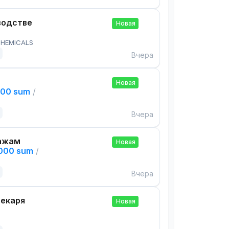
водстве
Новая
HEMICALS
Вчера
Новая
000 sum
/
Вчера
ажам
Новая
,000 sum
/
Вчера
екаря
Новая