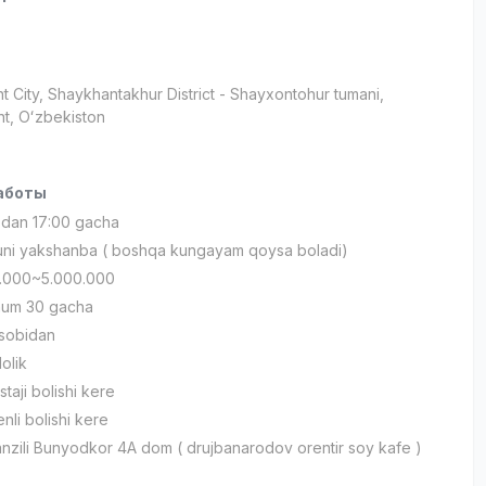
t City
, Shaykhantakhur District
- Shayxontohur tumani,
t, Oʻzbekiston
аботы
0 dan 17:00 gacha
kuni yakshanba ( boshqa kungayam qoysa boladi)
00.000~5.000.000
mum 30 gacha
xsobidan
lolik
staji bolishi kere
nli bolishi kere
nzili Bunyodkor 4A dom ( drujbanarodov orentir soy kafe )