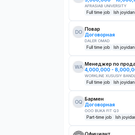
AFRASIAB UNIVERSITY
Full time job
Ish joyidan
Повар
DO
Договорная
DALER OMAD
Full time job
Ish joyidan
Менеджер по прод
WA
4,000,000 - 8,000,
WORKLINE XUSUSIY BANDL
Full time job
Ish joyidan
Бармен
OQ
Договорная
OOO BUKA FIT Q3
Part-time job
Ish joyida
Официант