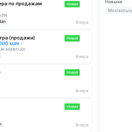
Навыки
ра по продажам
Новая
Moslashuvch
AZIN
dan
Вчера
тра (продажи)
Новая
,000 sum
/
IK AGENTLIGI
Вчера
р
Новая
Вчера
Новая
n
Вчера