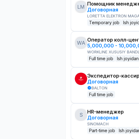
Помощник менедже
LM
Договорная
LORETTA ELEKTRON MAG
Temporary job
Ish joyi
Оператор колл-цен
WA
5,000,000 - 10,000
WORKLINE XUSUSIY BANDL
Full time job
Ish joyidan
Экспедитор-касси
Договорная
BALTON
Full time job
HR-менеджер
S
Договорная
SINOMACH
Part-time job
Ish joyida