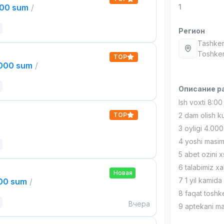
000 sum
/
1
Регион
Tashken
Тоshken
TOP
,000 sum
/
Описание р
Ish voxti 8:0
TOP
2 dam olish 
3 oyligi 4.0
4 yoshi masi
5 abet ozini 
6 talabimiz xa
Новая
7 1 yil kamida 
000 sum
/
8 faqat toshke
Вчера
9 aptekani ma