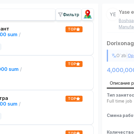
Yase e
YE
Фильтр
Boshqa
Manufac
тант
TOP
000 sum
/
Dorixonaga
|
O`zb
Ор
TOP
,000 sum
/
4,000,00
Описание 
Тип занято
тра
TOP
Full time job
000 sum
/
Смена раб
Количество
TOP