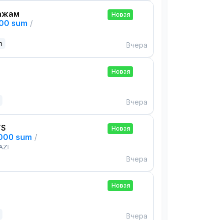
ажам
Новая
000 sum
/
n
Вчера
Новая
Вчера
TS
Новая
,000 sum
/
AZI
Вчера
Новая
Вчера