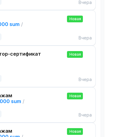
Вчера
Новая
,000 sum
/
Вчера
тор-сертификат
Новая
Вчера
ажам
Новая
,000 sum
/
Вчера
ажам
Новая
,000 sum
/