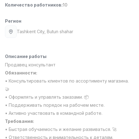
Количество работников
:
10
Full time job
Ish joyidan
Регион
Повар фастфуда
TOP
2,600,000 - 5,000,000 sum
/
Tashkent City
, Butun shahar
LES AILES
Full time job
Ish joyidan
Описание работы
Фармацевт
TOP
3,000,000 - 10,000,000 sum
/
Продавец консультант
NAVBAHOR APTEKA
Обязанности:
Full time job
Ish joyidan
• Консультировать клиентов по ассортименту магазина.
🤝
Оператор по продажам (Только для
TOP
• Оформлять и управлять заказами. 📦
девушек!)
• Поддерживать порядок на рабочем месте.
Договорная
NAFF
• Активно участвовать в командной работе.
Full time job
Ish joyidan
Требования:
• Быстрая обучаемость и желание развиваться. 🚀
Вакансии
Категории
Компании
Профиль
Агент по продажам
• Ответственность и внимательность к деталям.
TOP