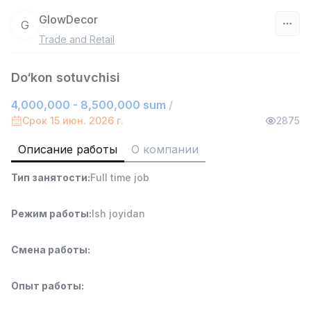
GlowDecor
G
Trade and Retail
Узбекистан
Do‘kon sotuvchisi
Фильтр
4,000,000 - 8,500,000 sum
/
Работник склада
Срок 15 июн. 2026 г.
2875
TOP
4,280,000 sum
/
ASIAN
Описание работы
О компании
Full time job
Ish joyidan
Тип занятости
:
Full time job
Руководитель отдела продаж
TOP
Режим работы
:
Ish joyidan
6,000,000 - 15,000,000 sum
/
ASIAN
Full time job
Ish joyidan
Смена работы
:
Продавец-консультант
TOP
Опыт работы
:
3,000,000 - 6,000,000 sum
/
MONDO BEST