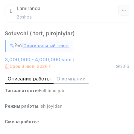
Lamiranda
L
Boshqa
Узбекистан
Sotuvchi ( tort, pirojniylar)
Фильтр
|
Ўзб
Оригинальный текст
Продавец-консультант
TOP
3,000,000 - 6,000,000 sum
/
3,000,000 - 4,000,000 sum
/
MONDO BEST
Срок 3 июл. 2026 г.
2316
Full time job
Ish joyidan
Описание работы
О компании
Агент по продажам
TOP
Тип занятости
:
Full time job
7,000,000 - 15,000,000 sum
/
VITAREX
Side job
Ish joyidan
Режим работы
:
Ish joyidan
Оператор колл-центра
TOP
Смена работы
:
3,000,000 - 8,000,000 sum
/
VITAREX