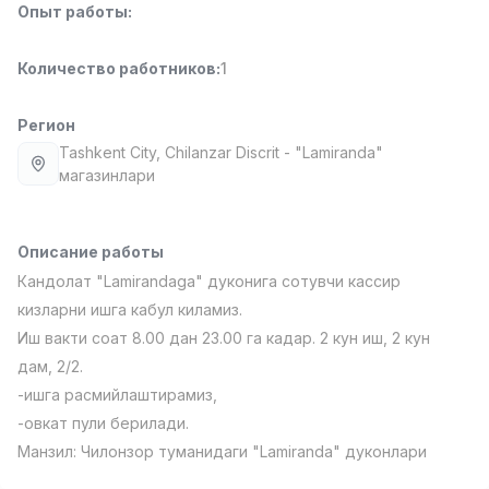
Опыт работы
:
Full time job
Ish joyidan
Количество работников
:
1
Менеджер по продажам
TOP
4,000,000 - 10,000,000 sum
/
PROFI MANY
Регион
Full time job
Ish joyidan
Tashkent City
, Chilanzar Discrit
- "Lamiranda"
магазинлари
Повар фастфуда
TOP
2,600,000 - 5,000,000 sum
/
LES AILES
Описание работы
Full time job
Ish joyidan
Кандолат "Lamirandaga" дуконига сотувчи кассир
кизларни ишга кабул киламиз.
Фармацевт
TOP
Иш вакти соат 8.00 дан 23.00 га кадар. 2 кун иш, 2 кун
3,000,000 - 10,000,000 sum
/
дам, 2/2.
NAVBAHOR APTEKA
-ишга расмийлаштирамиз,
Full time job
Ish joyidan
-овкат пули берилади.
Манзил: Чилонзор туманидаги "Lamiranda" дуконлари
Агент по продажам
Вакансии
Категории
Компании
Профиль
TOP
Договорная