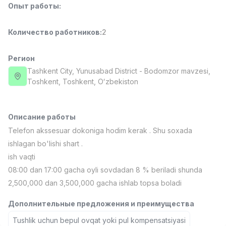
Опыт работы
:
Full time job
Ish joyidan
Количество работников
:
2
Повар фастфуда
TOP
2,600,000 - 5,000,000 sum
/
LES AILES
Регион
Full time job
Ish joyidan
Tashkent City
, Yunusabad District
- Bodomzor mavzesi,
Тоshkent, Toshkent, Oʻzbekiston
Фармацевт
TOP
3,000,000 - 10,000,000 sum
/
NAVBAHOR APTEKA
Описание работы
Full time job
Ish joyidan
Telefon akssesuar dokoniga hodim kerak . Shu soxada
ishlagan bo'lishi shart .
Агент по продажам
TOP
ish vaqti
Договорная
08:00 dan 17:00 gacha oyli sovdadan 8 % beriladi shunda
LION_ESTATE
2,500,000 dan 3,500,000 gacha ishlab topsa boladi
Full time job
Ish joyidan
Дополнительные предложения и преимущества
Продавец
Вакансии
Категории
Компании
Профиль
Новая
Tushlik uchun bepul ovqat yoki pul kompensatsiyasi
4,000,000 - 7,000,000 sum
/