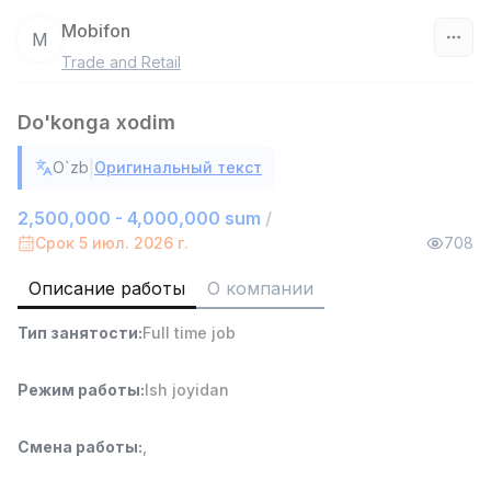
Mobifon
M
Trade and Retail
Узбекистан
Do'konga xodim
Фильтр
|
O`zb
Оригинальный текст
Продавец-консультант
TOP
3,000,000 - 6,000,000 sum
/
2,500,000 - 4,000,000 sum
/
MONDO BEST
Срок 5 июл. 2026 г.
708
Full time job
Ish joyidan
Описание работы
О компании
Агент по продажам
TOP
Тип занятости
:
Full time job
7,000,000 - 15,000,000 sum
/
VITAREX
Side job
Ish joyidan
Режим работы
:
Ish joyidan
Оператор колл-центра
TOP
Смена работы
:
,
3,000,000 - 8,000,000 sum
/
VITAREX