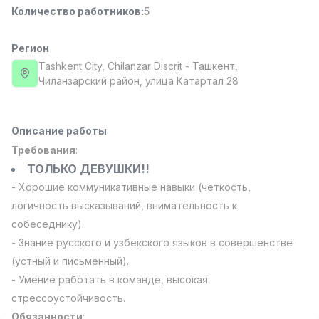
Количество работников
:
5
Full time job
Ish joyidan
Регион
Фармацевт
TOP
3,000,000 - 10,000,000 sum
/
Tashkent City
, Chilanzar Discrit
- Ташкент,
NAVBAHOR APTEKA
Чиланзарский район, улица Катартал 28
Full time job
Ish joyidan
Описание работы
Оператор по продажам (Только для
TOP
девушек!)
Требования
:
Договорная
ТОЛЬКО ДЕВУШКИ!!
NAFF
- Хорошие коммуникативные навыки (четкость,
Full time job
Ish joyidan
логичность высказываний, внимательность к
собеседнику).
Агент по продажам
TOP
- Знание русского и узбекского языков в совершенстве
Договорная
LION_ESTATE
(устный и письменный).
Full time job
Ish joyidan
- Умение работать в команде, высокая
стрессоустойчивость.
Вакансии
Категории
Компании
Профиль
Преподаватель английского языка по
Новая
Обязанности
: