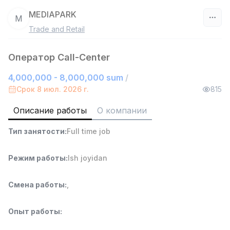
MEDIAPARK
M
Trade and Retail
Узбекистан
Оператор Call-Center
Фильтр
4,000,000 - 8,000,000 sum
/
Руководитель отдела продаж
Срок 8 июл. 2026 г.
815
TOP
6,000,000 - 15,000,000 sum
/
ASIAN
Описание работы
О компании
Full time job
Ish joyidan
Тип занятости
:
Full time job
Работник склада
TOP
Режим работы
:
Ish joyidan
4,280,000 sum
/
ASIAN
Full time job
Ish joyidan
Смена работы
:
,
Доставка
TOP
Опыт работы
:
3,500,000 - 8,000,000 sum
/
ASIAN