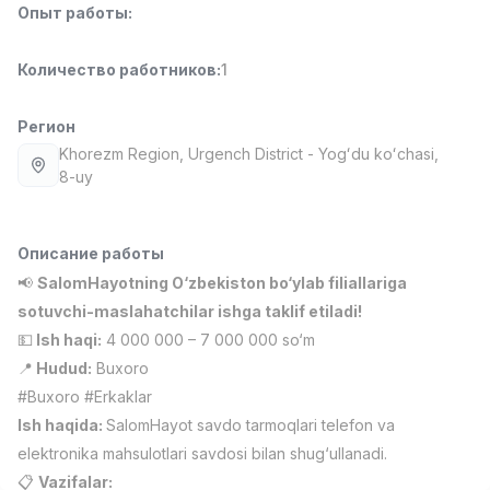
Опыт работы
:
Full time job
Ish joyidan
Количество работников
:
1
Повар фастфуда
TOP
2,600,000 - 5,000,000 sum
/
LES AILES
Регион
Full time job
Ish joyidan
Khorezm Region
, Urgench District
- Yogʻdu koʻchasi,
8-uy
Фармацевт
TOP
3,000,000 - 10,000,000 sum
/
NAVBAHOR APTEKA
Описание работы
Full time job
Ish joyidan
📢
SalomHayotning O‘zbekiston bo‘ylab filiallariga
sotuvchi-maslahatchilar ishga taklif etiladi!
Оператор по продажам (Только для
TOP
💵
Ish haqi:
4 000 000 – 7 000 000 so‘m
девушек!)
📍
Hudud:
Buxoro
Договорная
#Buxoro #Erkaklar
NAFF
Full time job
Ish joyidan
Ish haqida:
SalomHayot savdo tarmoqlari telefon va
elektronika mahsulotlari savdosi bilan shug‘ullanadi.
Вакансии
Категории
Компании
Профиль
Агент по продажам
📋
Vazifalar:
TOP