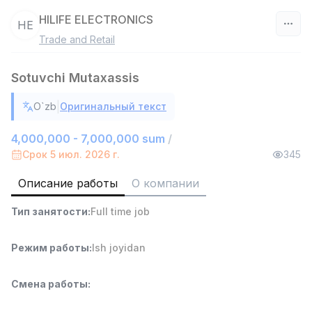
HILIFE ELECTRONICS
HE
Trade and Retail
Узбекистан
Sotuvchi Mutaxassis
Фильтр
|
O`zb
Оригинальный текст
Руководитель отдела продаж
TOP
6,000,000 - 15,000,000 sum
/
4,000,000 - 7,000,000 sum
/
ASIAN
Срок 5 июл. 2026 г.
345
Full time job
Ish joyidan
Описание работы
О компании
Работник склада
TOP
Тип занятости
:
Full time job
4,280,000 sum
/
ASIAN
Full time job
Ish joyidan
Режим работы
:
Ish joyidan
Доставка
TOP
Смена работы
:
3,500,000 - 8,000,000 sum
/
ASIAN