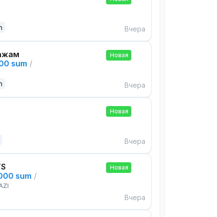
n
Вчера
ажам
Новая
000 sum
/
n
Вчера
Новая
Вчера
TS
Новая
,000 sum
/
AZI
Вчера