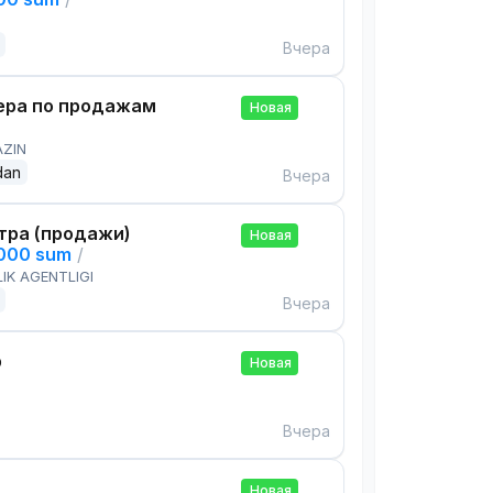
Вчера
ра по продажам
Новая
AZIN
dan
Вчера
тра (продажи)
Новая
,000 sum
/
IK AGENTLIGI
Вчера
р
Новая
Вчера
Новая