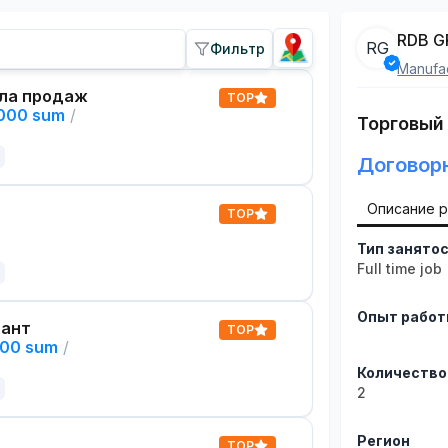
RDB 
RG
Фильтр
Manufac
ла продаж
TOP
,000 sum
/
Торговый
Договор
Описание 
TOP
Тип занято
Full time job
Опыт рабо
тант
TOP
000 sum
/
Количество
2
Регион
TOP