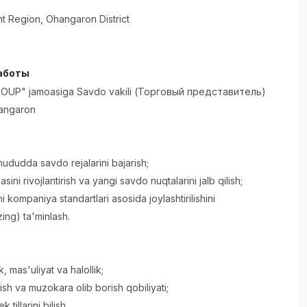
t Region
, Ohangaron District
аботы
OUP" jamoasiga Savdo vakili (Торговый представитель)
angaron
n hududda savdo rejalarini bajarish;
sini rivojlantirish va yangi savdo nuqtalarini jalb qilish;
i kompaniya standartlari asosida joylashtirilishini
ng) ta'minlash.
k, mas'uliyat va halollik;
ish va muzokara olib borish qobiliyati;
 tillarini bilish.