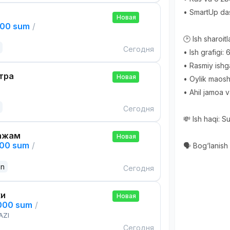
• SmartUp das
Новая
000 sum
/
🕑 Ish sharoitla
Сегодня
• Ish grafigi: 6
• Rasmiy ishga
тра
Новая
• Oylik maosh
• Ahil jamoa v
Сегодня
💸 Ish haqi: S
ажам
Новая
000 sum
/
🗣 Bog‘lani
an
Сегодня
ки
Новая
,000 sum
/
AZI
Сегодня