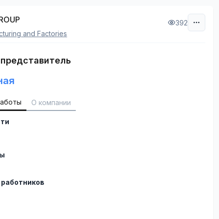
GROUP
392
turing and Factories
 представитель
ная
работы
О компании
сти
ты
 работников