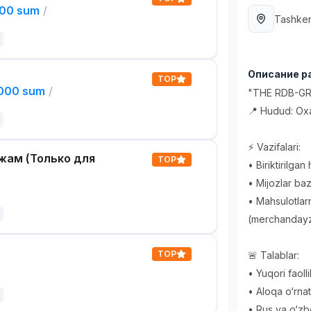
000 sum
/
Tashken
Описание р
TOP
,000 sum
/
"THE RDB-GR
📍 Hudud: Ox
⚡️ Vazifalari:
жам (Только для
TOP
• Biriktirilga
• Mijozlar baza
• Mahsulotlarn
(merchandayzi
TOP
🚨 Talablar:
• Yuqori faolli
• Aloqa o‘rnat
• Rus va o‘zbek