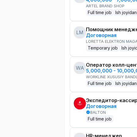
ARTEL BRAND SHOP
Full time job
Ish joyidan
Помощник менедже
LM
Договорная
LORETTA ELEKTRON MAG
Temporary job
Ish joyi
Оператор колл-цен
WA
5,000,000 - 10,000
WORKLINE XUSUSIY BANDL
Full time job
Ish joyidan
Экспедитор-касси
Договорная
BALTON
Full time job
HR-менеджер