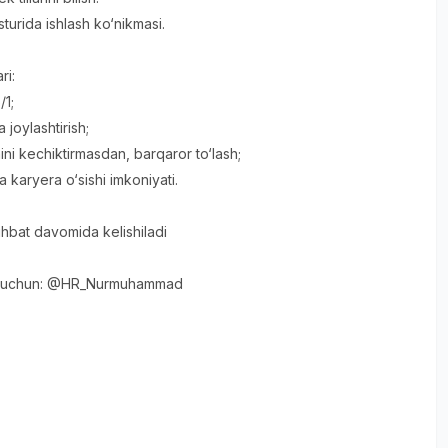
turida ishlash ko‘nikmasi.
ri:
/1;
 joylashtirish;
ini kechiktirmasdan, barqaror to‘lash;
a karyera o‘sishi imkoniyati.
uhbat davomida kelishiladi
sh uchun: @HR_Nurmuhammad