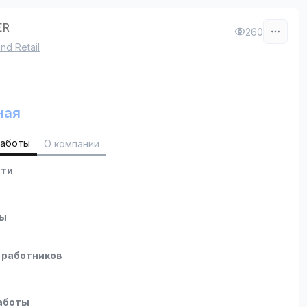
ER
260
nd Retail
ная
работы
О компании
сти
ты
 работников
аботы