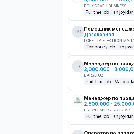
POLYGRAPH BUSINESS
Full time job
Ish joyidan
Помощник менедже
LM
Договорная
LORETTA ELEKTRON MAG
Temporary job
Ish joyi
Менеджер по прод
D
2,000,000 - 3,000,
DARSLI.UZ
Part-time job
Masofad
Менеджер по прод
2,500,000 - 25,000
UNION PAPER AND BOARD
Full time job
Ish joyidan
Оператор по прод