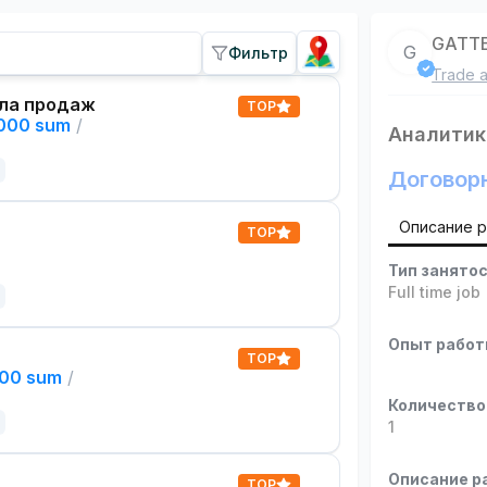
GATT
G
Фильтр
Trade a
ла продаж
TOP
,000 sum
/
Аналитик
Договор
Описание 
TOP
Тип занято
Full time job
Опыт рабо
TOP
000 sum
/
Количество
1
Описание р
TOP