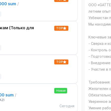
,000 sum
/
ООО «GATTER
летним опыт
Узбекистан 
Мы находимся 
жам (Только для
TOP
Ключевые за
- Сверка и 
- Контроль 
- Подготовк
TOP
- Внедрение
- Участие в
Требования:
Желателен о
Новая
000 sum
/
Обязательно
AZI
Уверенное зн
Сегодня
Умение рабо