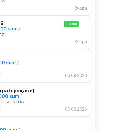
AZI
Вчера
TS
Новая
000 sum
/
AZI
Вчера
000 sum
/
06.08.2026
тра (продажи)
,000 sum
/
IK AGENTLIGI
06.08.2026
000 sum
/