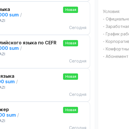
зыка
Новая
Условия:
,000 sum
/
- Официальн
AZI
- Заработна
Сегодня
- График рабо
- Корпорати
лийского языка по CEFR
Новая
,000 sum
/
- Комфортны
AZI
- Абонемент
Сегодня
 языка
Новая
00 sum
/
AZI
Сегодня
жер
Новая
000 sum
/
AZI
Сегодня