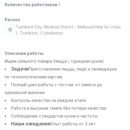
Количество работников
:
1
Full time job
Ish joyidan
Регион
Повар фастфуда
TOP
2,600,000 - 5,000,000 sum
/
Tashkent City
, Mirabad District
- Matbuotchilar ko'chasi
LES AILES
1, Тоshkent, Oʻzbekiston
Full time job
Ish joyidan
Описание работы
Фармацевт
TOP
3,000,000 - 10,000,000 sum
/
Ищем сильного повара (пицца / турецкая кухня)
NAVBAHOR APTEKA
Задачи
Приготовление пиццы, пиде и лахмаджуна
Full time job
Ish joyidan
по технологическим картам
Полный цикл работы с тестом: от замеса до
Оператор по продажам (Только для
TOP
идеальной выпечки
девушек!)
Договорная
Контроль качества на каждом этапе
NAFF
Работа в высоком темпе без потери качества
Full time job
Ish joyidan
Соблюдение стандартов кухни и чистоты
Вакансии
Категории
Компании
Профиль
Наши ожидания
Опыт работы от 3 лет
Агент по продажам
TOP