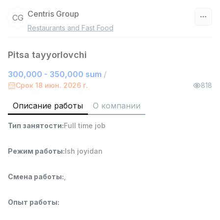
Centris Group
CG
Restaurants and Fast Food
Узбекистан
Pitsa tayyorlovchi
Фильтр
300,000 - 350,000 sum
/
Руководитель отдела продаж
Срок 18 июн. 2026 г.
818
TOP
6,000,000 - 15,000,000 sum
/
ASIAN
Описание работы
О компании
Full time job
Ish joyidan
Тип занятости
:
Full time job
Работник склада
TOP
Режим работы
:
Ish joyidan
4,280,000 sum
/
ASIAN
Full time job
Ish joyidan
Смена работы
:
,
Доставка
TOP
Опыт работы
:
3,500,000 - 8,000,000 sum
/
ASIAN