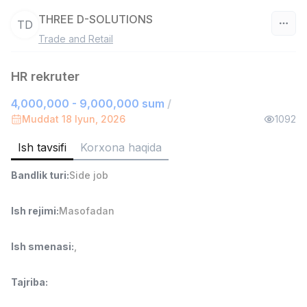
THREE D-SOLUTIONS
TD
Trade and Retail
O‘zbekiston
HR rekruter
Filtr
4,000,000 - 9,000,000 sum
/
Sotuv agenti
Muddat 18 Iyun, 2026
1092
TOP
7,000,000 - 15,000,000 sum
/
VITAREX
Ish tavsifi
Korxona haqida
Side job
Ish joyidan
Bandlik turi
:
Side job
Savdo boshlig'i
TOP
6,000,000 - 15,000,000 sum
/
Ish rejimi
:
Masofadan
ASIAN
Full time job
Ish joyidan
Ish smenasi
:
,
Ombor yordamchisi
TOP
Tajriba
:
4,280,000 sum
/
ASIAN