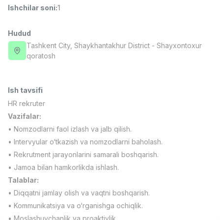
Ishchilar soni
:
1
Full time job
Ish joyidan
Hudud
Yetkazib berish
TOP
3,500,000 - 8,000,000 sum
/
Tashkent City
, Shaykhantakhur District
- Shayxontoxur
ASIAN
qoratosh
Full time job
Ish joyidan
Ish tavsifi
Farmatsevt
TOP
3,000,000 - 10,000,000 sum
/
HR rekruter
NAVBAHOR APTEKA
Vazifalar:
Full time job
Ish joyidan
• Nomzodlarni faol izlash va jalb qilish.
• Intervyular o‘tkazish va nomzodlarni baholash.
Sotuv Operatori (Faqat qizlar!)
TOP
• Rekrutment jarayonlarini samarali boshqarish.
Kelishiladi
• Jamoa bilan hamkorlikda ishlash.
NAFF
Full time job
Ish joyidan
Talablar:
• Diqqatni jamlay olish va vaqtni boshqarish.
• Kommunikatsiya va o‘rganishga ochiqlik.
Sotuv bo'yicha agent
Vakansiyalar
Sohalar
Korxonalar
Profil
TOP
Kelishiladi
• Moslashuvchanlik va proaktivlik.