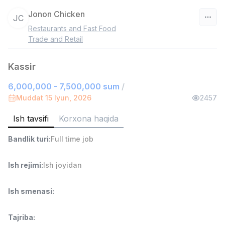
Jonon Chicken
JC
Restaurants and Fast Food
O‘zbekiston
Trade and Retail
Filtr
Kassir
6,000,000 - 7,500,000 sum
/
Do'kon sotuvchisi
TOP
3,000,000 - 6,000,000 sum
/
Muddat 15 Iyun, 2026
2457
MONDO BEST
Full time job
Ish joyidan
Ish tavsifi
Korxona haqida
Bandlik turi
:
Full time job
Sotuv agenti
TOP
7,000,000 - 15,000,000 sum
/
VITAREX
Ish rejimi
:
Ish joyidan
Side job
Ish joyidan
Ish smenasi
:
Operator Call-markazi
TOP
3,000,000 - 8,000,000 sum
/
Tajriba
:
VITAREX