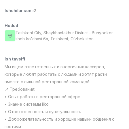
Full time job
Ish joyidan
Ishchilar soni
:
2
Fast food Oshpazi
TOP
Hudud
2,600,000 - 5,000,000 sum
/
LES AILES
Tashkent City
, Shaykhantakhur District
- Bunyodkor
Full time job
Ish joyidan
shoh ko'chasi 6а, Тоshkent, Oʻzbekiston
Farmatsevt
TOP
Ish tavsifi
3,000,000 - 10,000,000 sum
/
NAVBAHOR APTEKA
Мы ищем ответственных и энергичных кассиров,
Full time job
Ish joyidan
которые любят работать с людьми и хотят расти
вместе с сильной ресторанной командой.
Sotuv bo'yicha agent
TOP
📌 Требования:
Kelishiladi
• Опыт работы в ресторанной сфере
LION_ESTATE
• Знание системы iiko
Full time job
Ish joyidan
• Ответственность и пунктуальность
• Доброжелательность и хорошие навыки общения с
Matematika o'qituvchisi
Vakansiyalar
Sohalar
Korxonalar
Profil
Yangi
3,000,000 - 14,000,000 sum
/
гостями