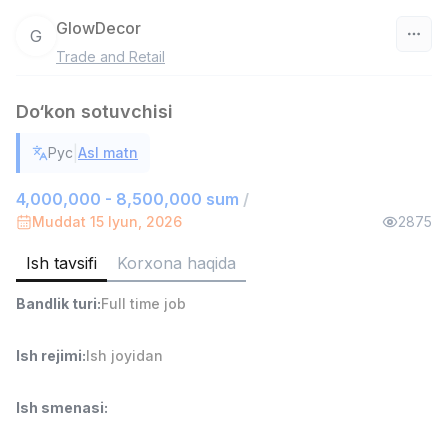
GlowDecor
G
Trade and Retail
O‘zbekiston
Do‘kon sotuvchisi
Filtr
|
Рус
Asl matn
Savdo boshlig'i
TOP
6,000,000 - 15,000,000 sum
/
4,000,000 - 8,500,000 sum
/
ASIAN
Muddat 15 Iyun, 2026
2875
Full time job
Ish joyidan
Ish tavsifi
Korxona haqida
Ombor yordamchisi
TOP
Bandlik turi
:
Full time job
4,280,000 sum
/
ASIAN
Full time job
Ish joyidan
Ish rejimi
:
Ish joyidan
Yetkazib berish
TOP
Ish smenasi
:
3,500,000 - 8,000,000 sum
/
ASIAN