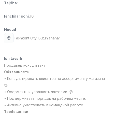
Tajriba
:
Full time job
Ish joyidan
Ishchilar soni
:
10
Farmatsevt
TOP
3,000,000 - 10,000,000 sum
/
NAVBAHOR APTEKA
Hudud
Full time job
Ish joyidan
Tashkent City
, Butun shahar
Sotuv Operatori (Faqat qizlar!)
TOP
Kelishiladi
NAFF
Ish tavsifi
Full time job
Ish joyidan
Продавец консультант
Обязанности:
Sotuv bo'yicha agent
TOP
• Консультировать клиентов по ассортименту магазина.
Kelishiladi
🤝
LION_ESTATE
• Оформлять и управлять заказами. 📦
Full time job
Ish joyidan
• Поддерживать порядок на рабочем месте.
• Активно участвовать в командной работе.
Umumiy Ingliz Tili O'qituvchisi
Vakansiyalar
Sohalar
Korxonalar
Profil
Yangi
Требования:
2,000,000 - 8,000,000 sum
/