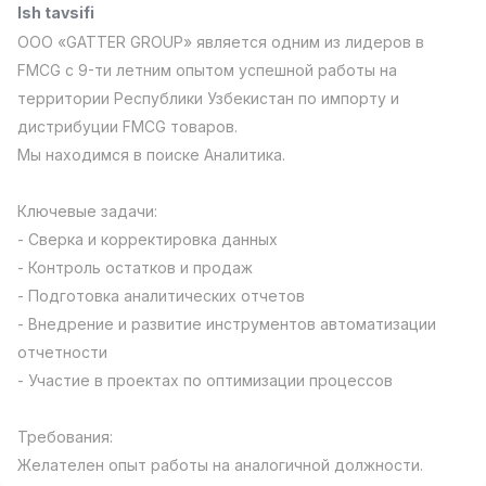
Ish tavsifi
Full time job
Ish joyidan
ООО «GATTER GROUP» является одним из лидеров в
FMCG c 9-ти летним опытом успешной работы на
Farmatsevt
TOP
территории Республики Узбекистан по импорту и
3,000,000 - 10,000,000 sum
/
NAVBAHOR APTEKA
дистрибуции FMCG товаров.
Full time job
Ish joyidan
Мы находимся в поиске Аналитика.​​​​​​
Sotuv Operatori (Faqat qizlar!)
TOP
Ключевые задачи:
Kelishiladi
- Сверка и корректировка данных
NAFF
- Контроль остатков и продаж
Full time job
Ish joyidan
- Подготовка аналитических отчетов
- Внедрение и развитие инструментов автоматизации
Sotuv bo'yicha agent
TOP
Kelishiladi
отчетности
LION_ESTATE
- Участие в проектах по оптимизации процессов
Full time job
Ish joyidan
Требования:
Nemis tili o'qituvchisi
Vakansiyalar
Sohalar
Korxonalar
Profil
Yangi
Желателен опыт работы на аналогичной должности.
1,500,000 - 7,000,000 sum
/