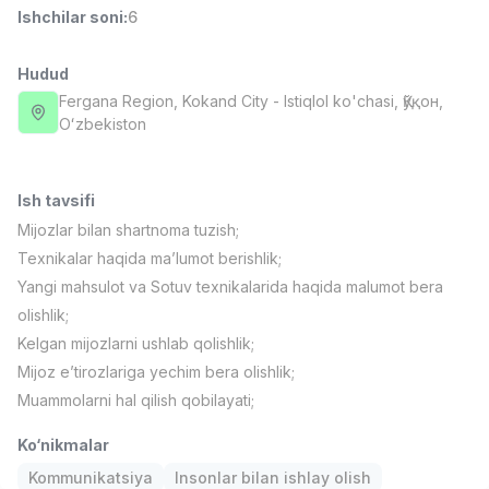
Ishchilar soni
:
6
Full time job
Ish joyidan
Hudud
Fast food Oshpazi
TOP
2,600,000 - 5,000,000 sum
/
Fergana Region
, Kokand City
- Istiqlol ko'chasi, Қўқон,
LES AILES
Oʻzbekiston
Full time job
Ish joyidan
Ish tavsifi
Farmatsevt
TOP
3,000,000 - 10,000,000 sum
/
Mijozlar bilan shartnoma tuzish;
NAVBAHOR APTEKA
Texnikalar haqida ma’lumot berishlik;
Full time job
Ish joyidan
Yangi mahsulot va Sotuv texnikalarida haqida malumot bera
olishlik;
Sotuv bo'yicha agent
TOP
Kelgan mijozlarni ushlab qolishlik;
Kelishiladi
Mijoz e’tirozlariga yechim bera olishlik;
LION_ESTATE
Full time job
Ish joyidan
Muammolarni hal qilish qobilayati;
Ko‘nikmalar
Grafik Dizayner
Vakansiyalar
Sohalar
Korxonalar
Profil
Yangi
Kommunikatsiya
Insonlar bilan ishlay olish
Kelishiladi