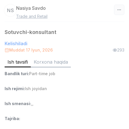
Nasiya Savdo
NS
Trade and Retail
O‘zbekiston
Sotuvchi-konsultant
Filtr
Kelishiladi
Do'kon sotuvchisi
Muddat 17 Iyun, 2026
293
TOP
3,000,000 - 6,000,000 sum
/
MONDO BEST
Ish tavsifi
Korxona haqida
Full time job
Ish joyidan
Bandlik turi
:
Part-time job
Sotuv agenti
TOP
Ish rejimi
:
Ish joyidan
7,000,000 - 15,000,000 sum
/
VITAREX
Side job
Ish joyidan
Ish smenasi
:
,
,
Operator Call-markazi
TOP
Tajriba
:
3,000,000 - 8,000,000 sum
/
VITAREX