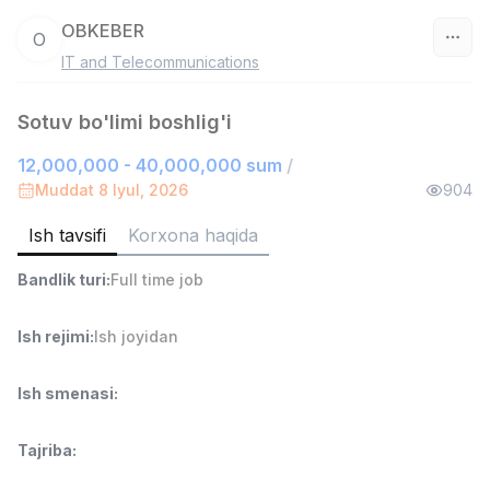
OBKEBER
O
IT and Telecommunications
O‘zbekiston
Sotuv bo'limi boshlig'i
Filtr
12,000,000 - 40,000,000 sum
/
Ombor yordamchisi
Muddat 8 Iyul, 2026
904
TOP
4,280,000 sum
/
ASIAN
Ish tavsifi
Korxona haqida
Full time job
Ish joyidan
Bandlik turi
:
Full time job
Savdo boshlig'i
TOP
6,000,000 - 15,000,000 sum
/
Ish rejimi
:
Ish joyidan
ASIAN
Full time job
Ish joyidan
Ish smenasi
:
Fast food Oshpazi
TOP
Tajriba
:
2,600,000 - 5,000,000 sum
/
LES AILES