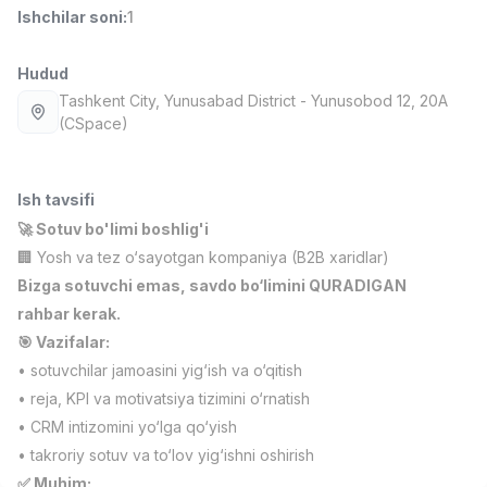
Ishchilar soni
:
1
Full time job
Ish joyidan
Hudud
Farmatsevt
TOP
3,000,000 - 10,000,000 sum
/
Tashkent City
, Yunusabad District
- Yunusobod 12, 20A
NAVBAHOR APTEKA
(CSpace)
Full time job
Ish joyidan
Ish tavsifi
Sotuv Operatori (Faqat qizlar!)
TOP
Kelishiladi
🚀 Sotuv bo'limi boshlig'i
NAFF
🏢 Yosh va tez o‘sayotgan kompaniya (B2B xaridlar)
Full time job
Ish joyidan
Bizga sotuvchi emas, savdo bo‘limini QURADIGAN
rahbar kerak.
Sotuv bo'yicha agent
TOP
🎯 Vazifalar:
Kelishiladi
• sotuvchilar jamoasini yig‘ish va o‘qitish
LION_ESTATE
Full time job
Ish joyidan
• reja, KPI va motivatsiya tizimini o‘rnatish
• CRM intizomini yo‘lga qo‘yish
• takroriy sotuv va to‘lov yig‘ishni oshirish
O'qituvchi yordamchisi (Matematika)
Vakansiyalar
Sohalar
Korxonalar
Profil
Yangi
1,000,000 - 2,000,000 sum
/
✅ Muhim: