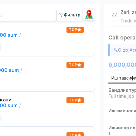
Zarli 
ZZ
Фильтр
Trade a
TOP
000 sum
/
Call opera
|
O`zb
Ас
6,000,00
TOP
,000 sum
/
Иш тавсиф
Бандлик ту
Full time job
кази
TOP
000 sum
/
Иш сменас
Ишчилар со
1
TOP