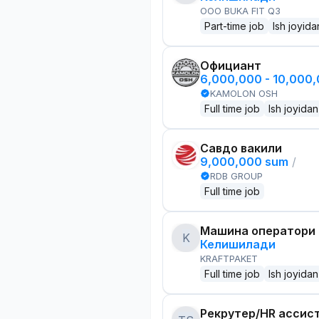
OOO BUKA FIT Q3
Part-time job
Ish joyida
Официант
6,000,000 - 10,000
KAMOLON OSH
Full time job
Ish joyidan
Савдо вакили
9,000,000 sum
/
RDB GROUP
Full time job
Машина оператори
K
Келишилади
KRAFTPAKET
Full time job
Ish joyidan
Рекрутер/HR ассис