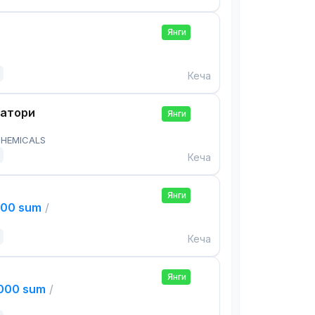
Янги
Кеча
ратори
Янги
HEMICALS
Кеча
Янги
000 sum
/
Кеча
Янги
,000 sum
/