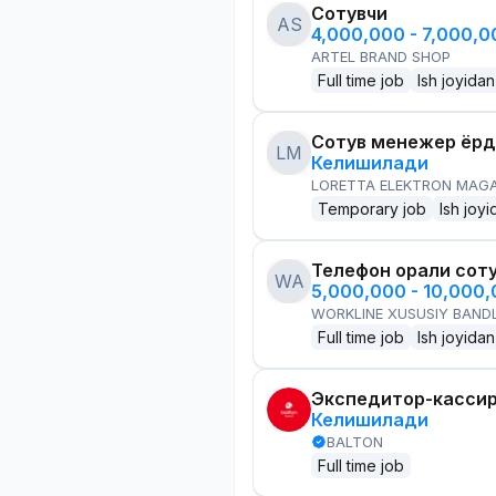
Сотувчи
AS
4,000,000 - 7,000,
ARTEL BRAND SHOP
Full time job
Ish joyidan
Сотув менежер ёр
LM
Келишилади
LORETTA ELEKTRON MAG
Temporary job
Ish joyi
Телефон орқали сот
WA
5,000,000 - 10,000
WORKLINE XUSUSIY BANDL
Full time job
Ish joyidan
Экспедитор-касси
Келишилади
BALTON
Full time job