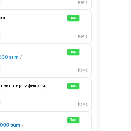
Кеча
ар
Янги
Кеча
Янги
,000 sum
/
Кеча
нтекс сертификати
Янги
Кеча
Янги
,000 sum
/