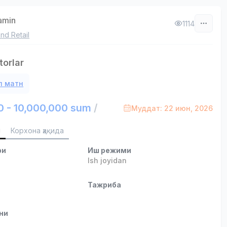
zamin
1114
nd Retail
torlar
л матн
0 - 10,000,000 sum
/
Муддат: 22 июн, 2026
и
Корхона ҳақида
ри
Иш режими
Ish joyidan
и
Тажриба
ни