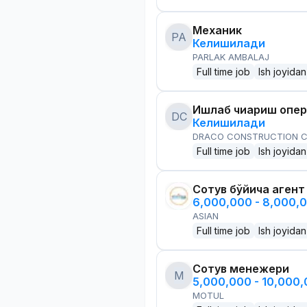
Механик
PA
Келишилади
PARLAK AMBALAJ
Full time job
Ish joyidan
Ишлаб чиқариш опе
DC
Келишилади
DRACO CONSTRUCTION C
Full time job
Ish joyidan
Сотув бўйича агент
6,000,000 - 8,000,
ASIAN
Full time job
Ish joyidan
Сотув менежери
M
5,000,000 - 10,000
MOTUL