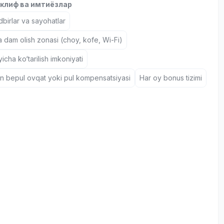
клиф ва имтиёзлар
birlar va sayohatlar
a dam olish zonasi (choy, kofe, Wi-Fi)
icha ko‘tarilish imkoniyati
un bepul ovqat yoki pul kompensatsiyasi
Har oy bonus tizimi