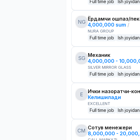
Full time job
Ish joyidan
Ёрдамчи ошпаз/пек
NG
4,000,000 sum
/
NURA GROUP
Full time job
Ish joyidan
Механик
SG
4,000,000 - 10,000
SILVER MIRROR GLASS
Full time job
Ish joyidan
Ички назоратчи-ко
E
Келишилади
EXCELLENT
Full time job
Ish joyidan
Сотув менежери
CM
8,000,000 - 20,000
CALL MARKAZI