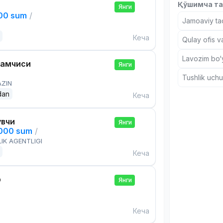
Қўшимча та
Янги
000 sum
/
Jamoaviy tad
Кеча
Qulay ofis v
Lavozim bo‘y
дамчиси
Янги
Tushlik uch
AZIN
dan
Кеча
увчи
Янги
,000 sum
/
IK AGENTLIGI
Кеча
р
Янги
Кеча