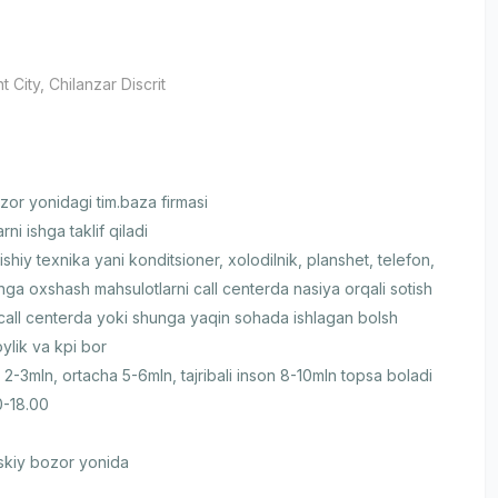
t City
, Chilanzar Discrit
и
zor yonidagi tim.baza firmasi
rni ishga taklif qiladi
shiy texnika yani konditsioner, xolodilnik, planshet, telefon,
nga oxshash mahsulotlarni call centerda nasiya orqali sotish
n call centerda yoki shunga yaqin sohada ishlagan bolsh
ylik va kpi bor
 2-3mln, ortacha 5-6mln, tajribali inson 8-10mln topsa boladi
0-18.00
skiy bozor yonida