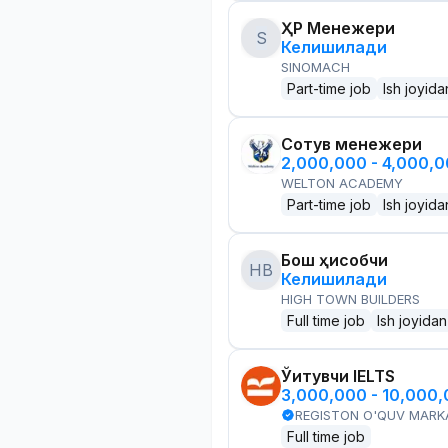
ҲР Менежери
S
Келишилади
SINOMACH
Part-time job
Ish joyida
Сотув менежери
2,000,000 - 4,000,
WELTON ACADEMY
Part-time job
Ish joyida
Бош ҳисобчи
HB
Келишилади
HIGH TOWN BUILDERS
Full time job
Ish joyidan
Ўқитувчи IELTS
3,000,000 - 10,000
REGISTON O'QUV MARK
Full time job