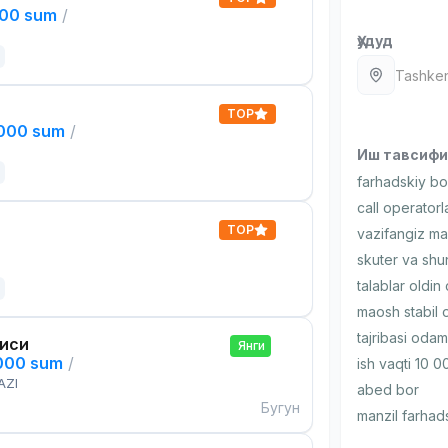
000 sum
/
Ҳудуд
Tashken
TOP
,000 sum
/
Иш тавсиф
farhadskiy bo
call operatorla
TOP
vazifangiz mai
skuter va shu
talablar oldi
maosh stabil o
tajribasi odam
чиси
Янги
,000 sum
/
ish vaqti 10 0
AZI
abed bor
Бугун
manzil farhad