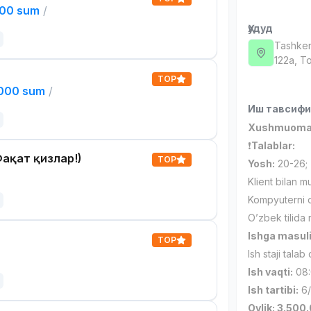
000 sum
/
Ҳудуд
Tashken
122а, Т
TOP
,000 sum
/
Иш тавсиф
Xushmuomala 
❗️
Talablar:
ақат қизлар!)
TOP
Yosh:
20-26;
Klient bilan m
Kompyuterni o’
O’zbek tilida
Ishga masuli
TOP
Ish staji talab
Ish vaqti:
08:
Ish tartibi:
6/
Oylik: 3.500