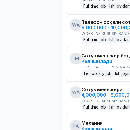
Full time job
Ish joyidan
Телефон орқали со
WA
5,000,000 - 10,000
WORKLINE XUSUSIY BANDL
Full time job
Ish joyidan
Сотув менежер ёр
LM
Келишилади
LORETTA ELEKTRON MAG
Temporary job
Ish joyi
Сотув менежери
WA
4,000,000 - 8,000,
WORKLINE XUSUSIY BANDL
Full time job
Ish joyidan
Механик
PA
Келишилади