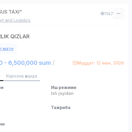
US TAXI"
1147
rt and Logistics
LIK QIZLAR
л матн
0 - 6,500,000 sum
/
Муддат: 12 июн, 2026
и
Корхона ҳақида
ри
Иш режими
Ish joyidan
и
Тажриба
ни