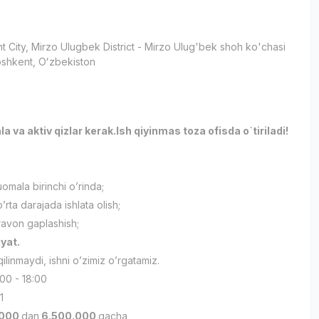
t City
, Mirzo Ulugbek District
- Mirzo Ulug'bek shoh ko'chasi
оshkent, Oʻzbekiston
и
va aktiv qizlar kerak.Ish qiyinmas toza ofisda o`tiriladi!
uomala birinchi o’rinda;
rta darajada ishlata olish;
 ravon gaplashish;
yat.
 qilinmaydi, ishni o’zimiz o’rgatamiz.
00 - 18:00
1
.000
dan
6.500.000
gacha