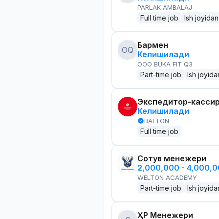
PARLAK AMBALAJ
Full time job
Ish joyidan
Бармен
OQ
Келишилади
OOO BUKA FIT Q3
Part-time job
Ish joyida
Экспедитор-касси
Келишилади
BALTON
Full time job
Сотув менежери
2,000,000 - 4,000,
WELTON ACADEMY
Part-time job
Ish joyida
ҲР Менежери