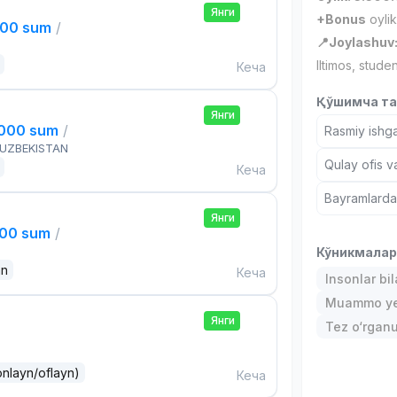
Янги
+Bonus
oylik
000 sum
/
📍Joylashuv
Iltimos, stude
Кеча
Қўшимча та
Янги
,000 sum
/
Rasmiy ishga
 UZBEKISTAN
Qulay ofis v
Кеча
Bayramlarda
Янги
000 sum
/
Кўникмала
an
Кеча
Insonlar bil
Muammo ye
Янги
Tez o‘rgan
onlayn/oflayn)
Кеча