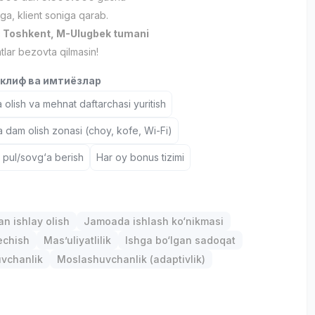
ga, klient soniga qarab.
:
Toshkent, M-Ulugbek tumani
ntlar bezovta qilmasin!
клиф ва имтиёзлар
 olish va mehnat daftarchasi yuritish
a dam olish zonasi (choy, kofe, Wi-Fi)
 pul/sovg‘a berish
Har oy bonus tizimi
р
an ishlay olish
Jamoada ishlash ko‘nikmasi
chish
Mas’uliyatlilik
Ishga bo‘lgan sadoqat
uvchanlik
Moslashuvchanlik (adaptivlik)