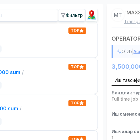
"MAXS
MT
Фильтр
Transpo
TOP
OPERATOR
|
O`zb
Ас
3,500,00
TOP
,000 sum
/
Иш тавсиф
Бандлик ту
Full time job
TOP
000 sum
/
Иш сменас
Ишчилар со
1
TOP